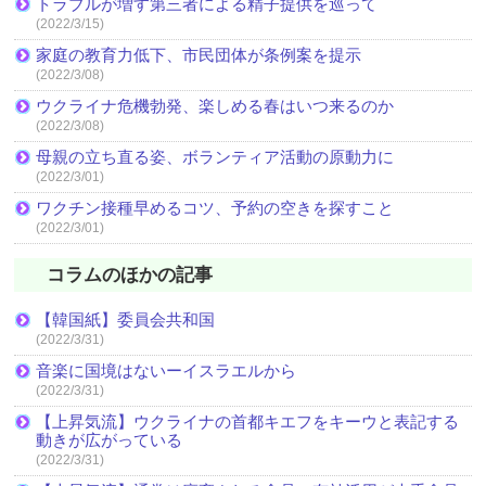
トラブルが増す第三者による精子提供を巡って
(2022/3/15)
家庭の教育力低下、市民団体が条例案を提示
(2022/3/08)
ウクライナ危機勃発、楽しめる春はいつ来るのか
(2022/3/08)
母親の立ち直る姿、ボランティア活動の原動力に
(2022/3/01)
ワクチン接種早めるコツ、予約の空きを探すこと
(2022/3/01)
コラムのほかの記事
【韓国紙】委員会共和国
(2022/3/31)
音楽に国境はないーイスラエルから
(2022/3/31)
【上昇気流】ウクライナの首都キエフをキーウと表記する
動きが広がっている
(2022/3/31)