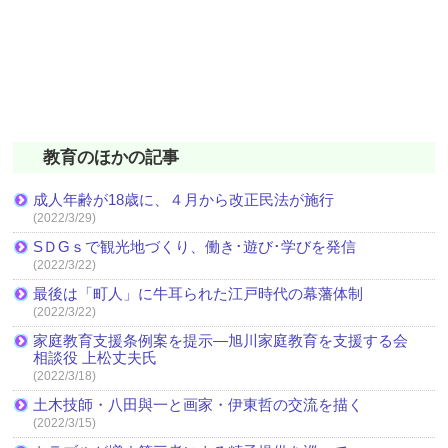
教育のほかの記事
成人年齢が18歳に、４月から改正民法が施行
(2022/3/29)
SＤGｓで観光地づくり、働き･遊び･学びを発信
(2022/3/22)
最後は「町人」に牛耳られた江戸時代の幕藩体制
(2022/3/22)
家庭教育支援条例案を提示―旭川家庭教育を支援する会
相談役 上松丈夫氏
(2022/3/18)
土木技師・八田與一と画家・伊東哲の交流を描く
(2022/3/15)