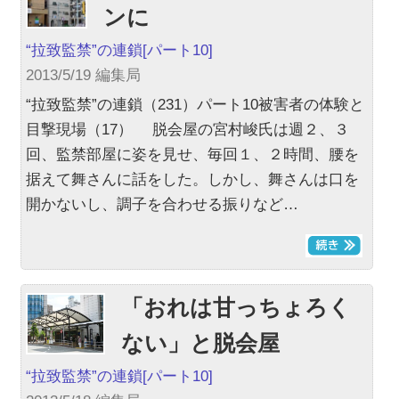
ンに
“拉致監禁”の連鎖
[パート10]
2013/5/19 編集局
“拉致監禁”の連鎖（231）パート10被害者の体験と
目撃現場（17） 脱会屋の宮村峻氏は週２、３
回、監禁部屋に姿を見せ、毎回１、２時間、腰を
据えて舞さんに話をした。しかし、舞さんは口を
開かないし、調子を合わせる振りなど…
「おれは甘っちょろく
ない」と脱会屋
“拉致監禁”の連鎖
[パート10]