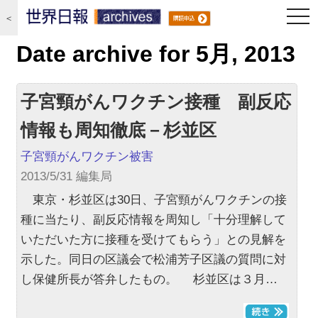
togg
＜
navi
Date archive for 5月, 2013
子宮頸がんワクチン接種 副反応
情報も周知徹底－杉並区
子宮頸がんワクチン被害
2013/5/31 編集局
東京・杉並区は30日、子宮頸がんワクチンの接
種に当たり、副反応情報を周知し「十分理解して
いただいた方に接種を受けてもらう」との見解を
示した。同日の区議会で松浦芳子区議の質問に対
し保健所長が答弁したもの。 杉並区は３月…