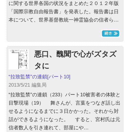
に関する世界各国の状況をまとめた２０１２年版
「国際宗教自由報告書」を発表した。報告書は日
本について、世界基督教統一神霊協会の信者ら…
悪口、醜聞で心がズタズ
タに
“拉致監禁”の連鎖
[パート10]
2013/5/21 編集局
“拉致監禁”の連鎖（233）パート10被害者の体験と
目撃現場（19） 舞さんが、言葉をつなぎ話し出
せるようになるまでに３日かかった。それから対
話ができるようになった。 すると、宮村氏は元
信者数人を引き連れて、部屋にや…