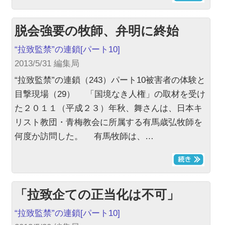
脱会強要の牧師、弁明に終始
“拉致監禁”の連鎖
[パート10]
2013/5/31 編集局
“拉致監禁”の連鎖（243）パート10被害者の体験と
目撃現場（29） 「国境なき人権」の取材を受け
た２０１１（平成２３）年秋、舞さんは、日本キ
リスト教団・青梅教会に所属する有馬歳弘牧師を
何度か訪問した。 有馬牧師は、…
「拉致企ての正当化は不可」
“拉致監禁”の連鎖
[パート10]