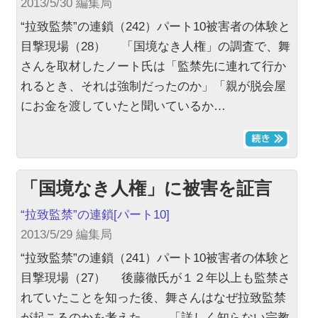
2013/5/30 編集局
“拉致監禁”の連鎖（242）パート10被害者の体験と
目撃現場（28） 「国境なき人権」の調査で、舞
さんを取材したノート氏は「監禁先に連れて行か
れるとき、それは強制だったのか」「親が脱会屋
にお金を渡していたと聞いているか…
「国境なき人権」に被害を証言
“拉致監禁”の連鎖
[パート10]
2013/5/29 編集局
“拉致監禁”の連鎖（241）パート10被害者の体験と
目撃現場（27） 後藤徹氏が１２年以上も監禁さ
れていたことを知った後、舞さんはなぜ拉致監禁
が起こるのかを考えた。 「詳しく知らない宗教