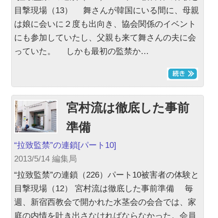
目撃現場（13） 舞さんが韓国にいる間に、母親
は娘に会いに２度も出向き、協会関係のイベント
にも参加していたし、父親も来て舞さんの夫に会
っていた。 しかも最初の監禁か…
宮村流は徹底した事前
準備
“拉致監禁”の連鎖
[パート10]
2013/5/14 編集局
“拉致監禁”の連鎖（226）パート10被害者の体験と
目撃現場（12） 宮村流は徹底した事前準備 毎
週、新宿西教会で開かれた水茎会の会合では、家
庭の内情を吐き出さなければならなかった。会員