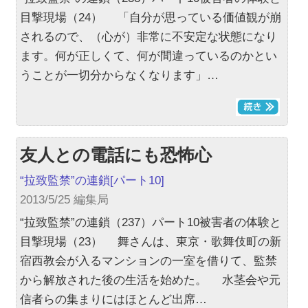
目撃現場（24） 「自分が思っている価値観が崩
されるので、（心が）非常に不安定な状態になり
ます。何が正しくて、何が間違っているのかとい
うことが一切分からなくなります」…
友人との電話にも恐怖心
“拉致監禁”の連鎖
[パート10]
2013/5/25 編集局
“拉致監禁”の連鎖（237）パート10被害者の体験と
目撃現場（23） 舞さんは、東京・歌舞伎町の新
宿西教会が入るマンションの一室を借りて、監禁
から解放された後の生活を始めた。 水茎会や元
信者らの集まりにはほとんど出席…