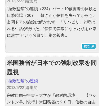
2013/5/22 編集局
“拉致監禁”の連鎖（234）パート10被害者の体験と
目撃現場（20） 舞さんが信仰を失ってからも、
玄関ドアの施錠は解かれず、「リハビリ」と呼ば
れる生活が続いた。“信仰で異常になった頭を正常
に戻す”という名目で、別の被害…
米国務省が日本での強制改宗を問
題視
“拉致監禁”の連鎖
2013/5/22 編集局
宗教自由報告書－大学が「敵対的環境」 【ワシ
ントン早川俊行】米国務省は２０日、信教の自由