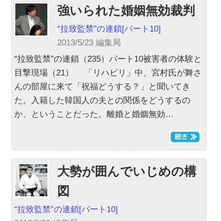
強いられた婚姻無効裁判
“拉致監禁”の連鎖
[パート10]
2013/5/23 編集局
“拉致監禁”の連鎖（235）パート10被害者の体験と
目撃現場（21） 「リハビリ」中、宮村氏が舞さ
んの部屋に来て「祝福どうする？」と聞いてき
た。入籍した韓国人の夫との関係をどうするの
か、ということだった。離婚と婚姻無効…
大勢が囲んでいじめの構
図
“拉致監禁”の連鎖
[パート10]