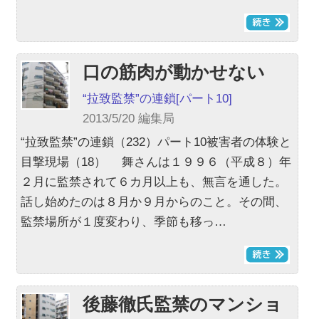
口の筋肉が動かせない
“拉致監禁”の連鎖
[パート10]
2013/5/20 編集局
“拉致監禁”の連鎖（232）パート10被害者の体験と
目撃現場（18） 舞さんは１９９６（平成８）年
２月に監禁されて６カ月以上も、無言を通した。
話し始めたのは８月か９月からのこと。その間、
監禁場所が１度変わり、季節も移っ…
後藤徹氏監禁のマンショ