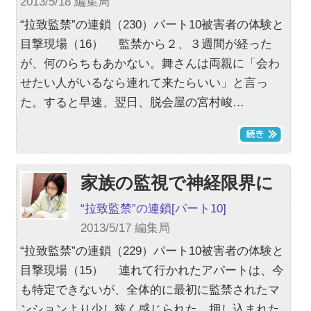
2013/5/18 編集局
“拉致監禁”の連鎖（230）パート10被害者の体験と
目撃現場（16） 監禁から２、３週間が経った
が、何のらちもあかない。舞さんは両親に「会わ
せたい人がいるなら連れて来たらいい」と言っ
た。すると早速、翌日、脱会屋の宮村峻…
家族の監視で神経限界に
“拉致監禁”の連鎖
[パート10]
2013/5/17 編集局
“拉致監禁”の連鎖（229）パート10被害者の体験と
目撃現場（15） 連れて行かれたアパートは、今
も特定できないが、全体的に最初に監禁されたマ
ンションより少し狭く感じられた。押し込まれた