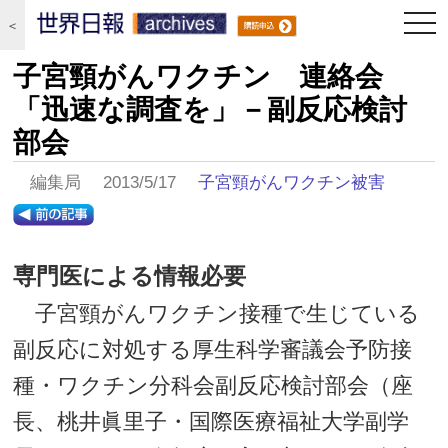
togg
＜
navi
子宮頸がんワクチン 連絡会
「迅速な調査を」－副反応検討
部会
編集局 2013/5/17
子宮頸がんワクチン被害
専門医による情報必要
子宮頸がんワクチン接種で生じている
副反応に対処する厚生科学審議会予防接
種・ワクチン分科会副反応検討部会（座
長、桃井眞里子・国際医療福祉大学副学