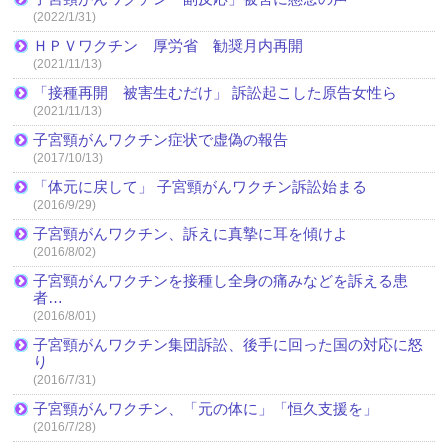
(2022/1/31)
ＨＰＶワクチン 厚労省 勧奨月内再開
(2021/11/13)
「接種再開 被害生むだけ」 訴訟起こした原告女性ら
(2021/11/13)
子宮頸がんワクチン症状で虚偽の報告
(2017/10/13)
「体元に戻して」 子宮頸がんワクチン訴訟始まる
(2016/9/29)
子宮頸がんワクチン、訴えに真摯に耳を傾けよ
(2016/8/02)
子宮頸がんワクチンを接種し全身の痛みなどを訴える患
者…
(2016/8/01)
子宮頸がんワクチン集団訴訟、後手に回った国の対応に怒
り
(2016/7/31)
子宮頸がんワクチン、「元の体に」「恒久支援を」
(2016/7/28)