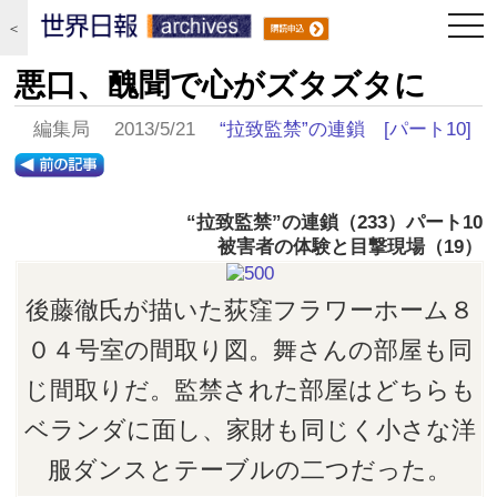
togg
＜
navi
悪口、醜聞で心がズタズタに
編集局 2013/5/21
“拉致監禁”の連鎖
[パート10]
“拉致監禁”の連鎖（233）パート
10
被害者の体験と目撃現場（19）
後藤徹氏が描いた荻窪フラワーホーム８
０４号室の間取り図。舞さんの部屋も同
じ間取りだ。監禁された部屋はどちらも
ベランダに面し、家財も同じく小さな洋
服ダンスとテーブルの二つだった。