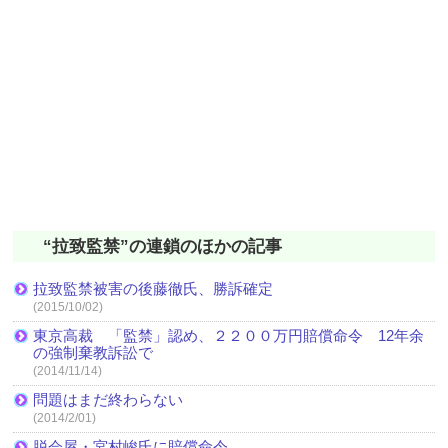
“拉致監禁”の連鎖のほかの記事
拉致監禁被害の後藤徹氏、勝訴確定
(2015/10/02)
東京高裁 「監禁」認め、２２００万円賠償命令 12年余
の強制棄教訴訟で
(2014/11/14)
問題はまだ終わらない
(2014/2/01)
脱会屋・宮村峻氏に賠償命令