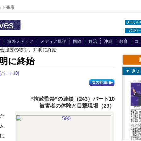
ット書店
プ
海外メディア
メディア批評
国際
政治
沖縄
教育
コ
脱会強要の牧師、弁明に終始
明に終始
▼ き
[パート10]
“拉致監禁”の連鎖（243）パート
10
被害者の体験と目撃現場（29）
た
ん
に