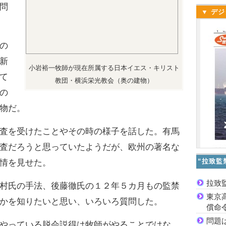
問
▼ デジ
の
新
小岩裕一牧師が現在所属する日本イエス・キリスト
て
教団・横浜栄光教会（奥の建物）
の
物だ。
査を受けたことやその時の様子を話した。有馬
査だろうと思っていたようだが、欧州の著名な
“拉致監
情を見せた。
拉致
村氏の手法、後藤徹氏の１２年５カ月もの監禁
東京
かを知りたいと思い、いろいろ質問した。
償命
問題
やっている脱会説得は牧師がやることではな