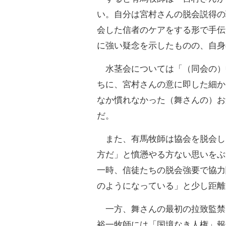
い。自分は宮村さんの脱会説得の
会した信者のケアをする形で手伝
に強い疑念を示したものの、自身
水茎会については「（同会の）
ちに、宮村さんの意に即した細か
なか慣れなかった（舞さんの）お
だ。
また、有馬牧師は協会を脱会し
方だ」と憤懣やる方ない思いをぶ
一時、信徒たちの脱会強要で協力
のようになっている」と少し距離
一方、舞さんの最初の拉致監禁
裕一牧師には「国境なき人権」報