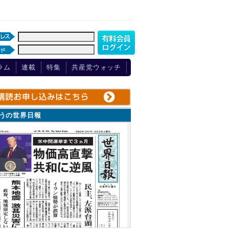
ラム
連載
特集
共産党ウォッチ
ょうの世界日報