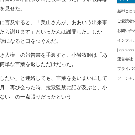
を見せた。
新型コロ
ご愛読者
に言及すると、「美山さんが、ああいう出来事
お問い合
たら謝ります」といったんは謝罪した。しか
インフォ
話になると口をつぐんだ。
j-opinion
き人権」の報告書を手渡すと、小岩牧師は「あ
運営会社
簡単な言葉を返しただけだった。
プライバ
したい」と連絡しても、言葉をあいまいにして
ソーシャ
月、再び会った時、拉致監禁に話が及ぶと、小
ない」の一点張りだったという。