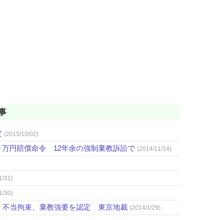
事
定
(2015/10/02)
万円賠償命令 12年余の強制棄教訴訟で
(2014/11/14)
1/31)
1/30)
 不当拘束、棄教強要を認定 東京地裁
(2014/1/29)