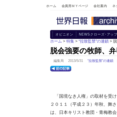
ホーム
会員用ＭＹページ
会社案内
ネ
オピニオン
NEWSクローズ･アッ
ホーム
>
特集
>
“拉致監禁”の連鎖
> 
脱会強要の牧師、弁
編集局 2013/5/31
“拉致監禁”の連鎖
「国境なき人権」の取材を受け
２０１１（平成２３）年秋、舞さ
は、日本キリスト教団・青梅教会