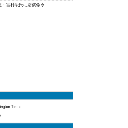
屋・宮村峻氏に賠償命令
ington Times
o