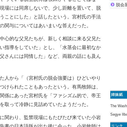
脱会
現場には同席しないで、少し距離を置いて、脱
うことにした」と話したという。宮村氏の手法
の関与についてはあいまいな答えだった。
中心的な父兄たちが、新しく相談に来る父兄た
い指導をしていた」とし、「水茎会に最初なか
父さんには同情した」など、両親の話にも及ん
た人から「（宮村氏の脱会強要は）ひどいやり
つけられたこともあったという。有馬牧師は、
姉妹紙
関係にあった宮村氏を「ファシズム的で、帝王
を取って冷静に見詰めていたようだった。
The Wash
Segye Ilb
に関わり、監禁現場にもたびたび来ていた小岩
告書の日本語版が出た後に会った。小岩牧師は
リンク