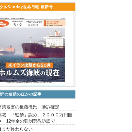
タルSunday世界日報 最新号
禁”の連鎖のほかの記事
監禁被害の後藤徹氏、勝訴確定
高裁 「監禁」認め、２２００万円賠
令 12年余の強制棄教訴訟で
はまだ終わらない