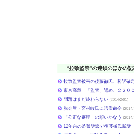
“拉致監禁”の連鎖のほかの記
拉致監禁被害の後藤徹氏、勝訴確
東京高裁 「監禁」認め、２２００
問題はまだ終わらない
(2014/2/01)
脱会屋・宮村峻氏に賠償命令
(2014/
「公正な審理」の願いかなう
(2014/
12年余の監禁訴訟で後藤徹氏勝訴