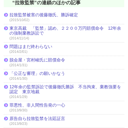
“拉致監禁”の連鎖のほかの記事
拉致監禁被害の後藤徹氏、勝訴確定
(2015/10/02)
東京高裁 「監禁」認め、２２００万円賠償命令 12年余
の強制棄教訴訟で
(2014/11/14)
問題はまだ終わらない
(2014/2/01)
脱会屋・宮村峻氏に賠償命令
(2014/1/31)
「公正な審理」の願いかなう
(2014/1/30)
12年余の監禁訴訟で後藤徹氏勝訴 不当拘束、棄教強要を
認定 東京地裁
(2014/1/29)
罪悪性、非人間性告発の一心
(2013/9/30)
原告自ら拉致監禁を法廷証言
(2013/9/23)