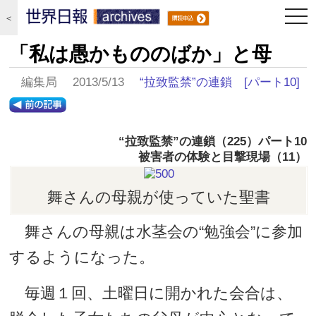
togg
＜
navi
「私は愚かもののばか」と母
編集局 2013/5/13
“拉致監禁”の連鎖
[パート10]
“拉致監禁”の連鎖（225）パート
10
被害者の体験と目撃現場（11）
舞さんの母親が使っていた聖書
舞さんの母親は水茎会の“勉強会”に参加
するようになった。
毎週１回、土曜日に開かれた会合は、