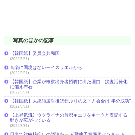
写真のほかの記事
【韓国紙】委員会共和国
(2022/3/31)
音楽に国境はないーイスラエルから
(2022/3/31)
【韓国紙】企業が検察出身者招聘に出た理由 捜査活発化
に備え布石
(2022/3/31)
【韓国紙】大統領選挙後19日ぶりの文・尹会合は“半分成功”
(2022/3/31)
【上昇気流】ウクライナの首都キエフをキーウと表記する
動きが広がっている
(2022/3/31)
日米で対中核抑止の議論をー 米戦略予算評価センター ト