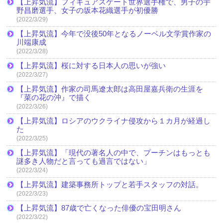
【上昇気流】フィギュアスケート世界選手権で、男子の宇
野昌磨選手、女子の坂本花織選手が初優勝
(2022/3/29)
【上昇気流】今年で没後50年となるノーベル文学賞作家の
川端康成
(2022/3/28)
【上昇気流】桜に対する日本人の思いが強い
(2022/3/27)
【上昇気流】作家の司馬遼太郎は高田屋嘉兵衛の生涯を
『菜の花の沖』で描く
(2022/3/26)
【上昇気流】ロシアのウクライナ侵攻から１カ月が経過し
た
(2022/3/25)
【上昇気流】「現代の著名人の中で、プーチンはもっとも
謎多き人物だと言っても過言ではない」
(2022/3/24)
【上昇気流】建築事務所トップと若手スタッフの対話。
(2022/3/23)
【上昇気流】87歳で亡くなった俳優の宝田明さん
(2022/3/22)