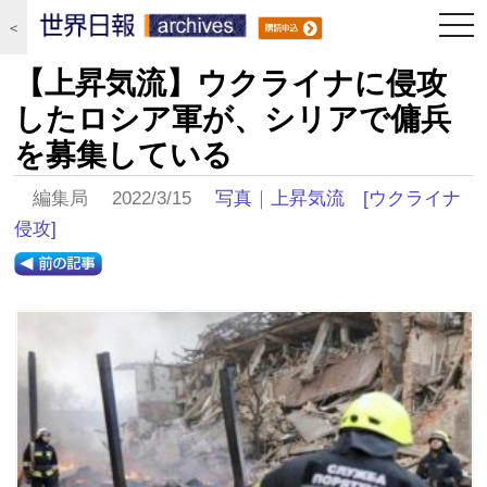
togg
＜
navi
【上昇気流】ウクライナに侵攻
したロシア軍が、シリアで傭兵
を募集している
編集局 2022/3/15
写真
｜
上昇気流
[ウクライナ
侵攻]