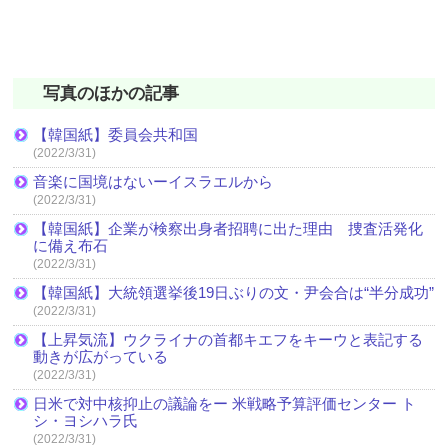
写真のほかの記事
【韓国紙】委員会共和国
(2022/3/31)
音楽に国境はないーイスラエルから
(2022/3/31)
【韓国紙】企業が検察出身者招聘に出た理由 捜査活発化
に備え布石
(2022/3/31)
【韓国紙】大統領選挙後19日ぶりの文・尹会合は“半分成功”
(2022/3/31)
【上昇気流】ウクライナの首都キエフをキーウと表記する
動きが広がっている
(2022/3/31)
日米で対中核抑止の議論をー 米戦略予算評価センター ト
シ・ヨシハラ氏
(2022/3/31)