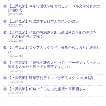
【上昇気流】今年で没後50年となるノーベル文学賞作家の
川端康成
(2022/3/28)
【上昇気流】桜に対する日本人の思いが強い
(2022/3/27)
【上昇気流】作家の司馬遼太郎は高田屋嘉兵衛の生涯を
『菜の花の沖』で描く
(2022/3/26)
【上昇気流】ロシアのウクライナ侵攻から１カ月が経過し
た
(2022/3/25)
【上昇気流】「現代の著名人の中で、プーチンはもっとも
謎多き人物だと言っても過言ではない」
(2022/3/24)
【上昇気流】建築事務所トップと若手スタッフの対話。
(2022/3/23)
【上昇気流】87歳で亡くなった俳優の宝田明さん
(2022/3/22)