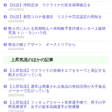
【社説】停戦交渉 ウクライナの安全保障確立を
(2022/3/31)
【社説】新型コロナ後遺症 リスクや労災認定の周知を
(2022/3/30)
数カ月にわたる長期戦もー米戦略予算評価センター上級研
究員 トシ・ヨシハラ氏
(2022/3/30)
教会の鐘とアザーン オーストリアから
(2022/3/29)
上昇気流のほかの記事
【上昇気流】ウクライナの首都キエフをキーウと表記する
動きが広がっている
(2022/3/31)
【上昇気流】通常は廃棄される食品の有効活用が大手食品
メーカーで広がっている
(2022/3/30)
【上昇気流】フィギュアスケート世界選手権で、男子の宇
野昌磨選手、女子の坂本花織選手が初優勝
(2022/3/29)