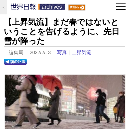
togg
＜
navi
【上昇気流】まだ春ではないと
いうことを告げるように、先日
雪が降った
編集局 2022/2/13
写真
｜
上昇気流