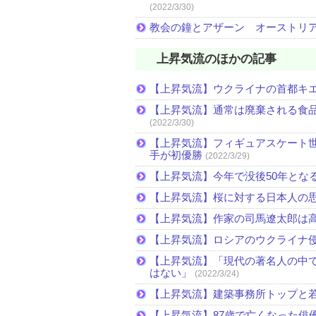
(2022/3/30)
教会の鐘とアザーン オーストリ
上昇気流のほかの記事
【上昇気流】ウクライナの首都キ
【上昇気流】通常は廃棄される食
(2022/3/30)
【上昇気流】フィギュアスケート
手が初優勝
(2022/3/29)
【上昇気流】今年で没後50年とな
【上昇気流】桜に対する日本人の
【上昇気流】作家の司馬遼太郎は
【上昇気流】ロシアのウクライナ
【上昇気流】「現代の著名人の中
はない」
(2022/3/24)
【上昇気流】建築事務所トップと
【上昇気流】87歳で亡くなった俳