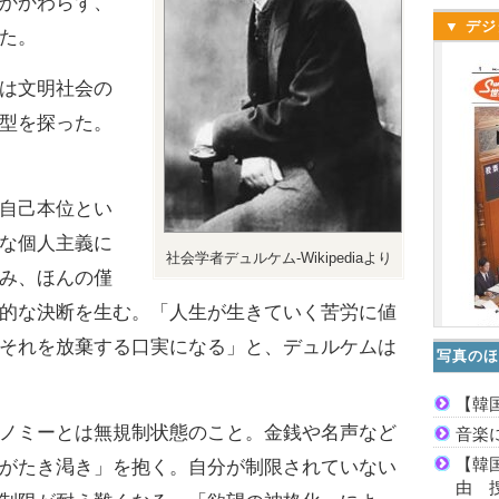
かかわらず、
▼ デジ
た。
は文明社会の
型を探った。
自己本位とい
な個人主義に
社会学者デュルケム-Wikipediaより
み、ほんの僅
的な決断を生む。「人生が生きていく苦労に値
それを放棄する口実になる」と、デュルケムは
写真のほ
【韓
ノミーとは無規制状態のこと。金銭や名声など
音楽
【韓
がたき渇き」を抱く。自分が制限されていない
由 