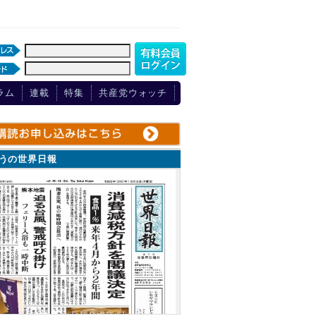
ラム
連載
特集
共産党ウォッチ
ょうの世界日報