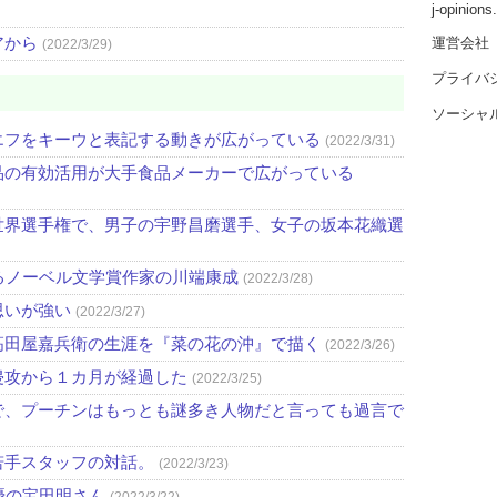
j-opinion
アから
運営会社
(2022/3/29)
プライバ
ソーシャ
エフをキーウと表記する動きが広がっている
(2022/3/31)
品の有効活用が大手食品メーカーで広がっている
世界選手権で、男子の宇野昌磨選手、女子の坂本花織選
るノーベル文学賞作家の川端康成
(2022/3/28)
思いが強い
(2022/3/27)
高田屋嘉兵衛の生涯を『菜の花の沖』で描く
(2022/3/26)
侵攻から１カ月が経過した
(2022/3/25)
で、プーチンはもっとも謎多き人物だと言っても過言で
若手スタッフの対話。
(2022/3/23)
優の宝田明さん