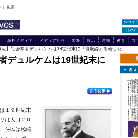
ット書店
プ
海外メディア
メディア批評
国際
政治
沖縄
教育
コ
気流】社会学者デュルケムは19世紀末に『自殺論』を著した
者デュルケムは19世紀末に
▼ き
は１９世紀末
リは人口２０
、住民は極端