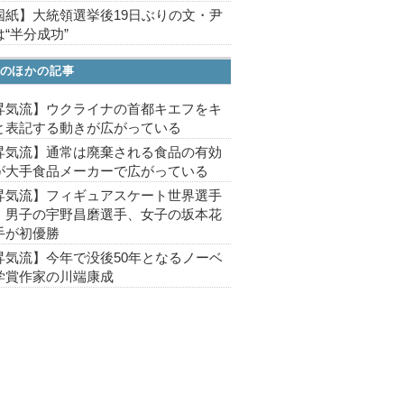
国紙】大統領選挙後19日ぶりの文・尹
“半分成功”
のほかの記事
昇気流】ウクライナの首都キエフをキ
と表記する動きが広がっている
昇気流】通常は廃棄される食品の有効
が大手食品メーカーで広がっている
昇気流】フィギュアスケート世界選手
、男子の宇野昌磨選手、女子の坂本花
手が初優勝
昇気流】今年で没後50年となるノーベ
学賞作家の川端康成