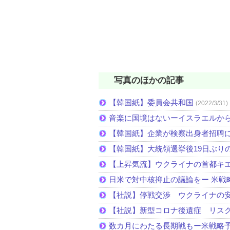
写真のほかの記事
【韓国紙】委員会共和国
(2022/3/31)
音楽に国境はないーイスラエルか
【韓国紙】企業が検察出身者招聘
【韓国紙】大統領選挙後19日ぶりの
【上昇気流】ウクライナの首都キ
日米で対中核抑止の議論をー 米戦
【社説】停戦交渉 ウクライナの
【社説】新型コロナ後遺症 リス
数カ月にわたる長期戦もー米戦略予