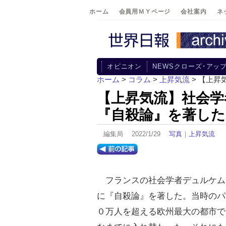
ホーム
会員用ＭＹページ
会社案内
ネ
オピニオン
NEWSクローズ･アッ
ホーム
>
コラム
>
上昇気流
> 【上昇
【上昇気流】社会学
『自殺論』を著した
編集局 2022/1/29
写真
｜
上昇気流
フランスの社会学者デュルケム
に『自殺論』を著した。当時のパ
０万人を超える欧州最大の都市で