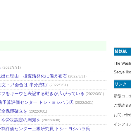
姉妹紙
The Wash
ら
(2022/3/31)
Segye Ilb
に出た理由 捜査活発化に備え布石
(2022/3/31)
リンク
文・尹会合は“半分成功”
(2022/3/31)
エフをキーウと表記する動きが広がっている
(2022/3/31)
新型コロ
略予算評価センター トシ・ヨシハラ氏
(2022/3/31)
ご愛読者
安全保障確立を
(2022/3/31)
お問い合
クや労災認定の周知を
(2022/3/30)
インフォ
算評価センター上級研究員 トシ・ヨシハラ氏