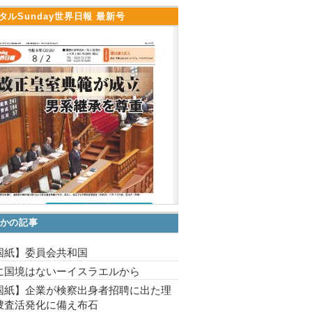
タルSunday世界日報 最新号
かの記事
国紙】委員会共和国
に国境はないーイスラエルから
国紙】企業が検察出身者招聘に出た理
捜査活発化に備え布石