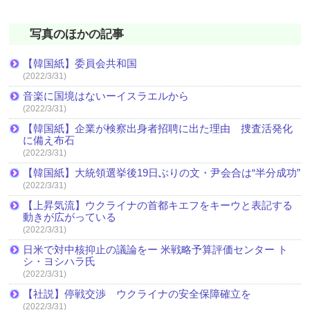
写真のほかの記事
【韓国紙】委員会共和国
(2022/3/31)
音楽に国境はないーイスラエルから
(2022/3/31)
【韓国紙】企業が検察出身者招聘に出た理由 捜査活発化
に備え布石
(2022/3/31)
【韓国紙】大統領選挙後19日ぶりの文・尹会合は“半分成功”
(2022/3/31)
【上昇気流】ウクライナの首都キエフをキーウと表記する
動きが広がっている
(2022/3/31)
日米で対中核抑止の議論をー 米戦略予算評価センター ト
シ・ヨシハラ氏
(2022/3/31)
【社説】停戦交渉 ウクライナの安全保障確立を
(2022/3/31)