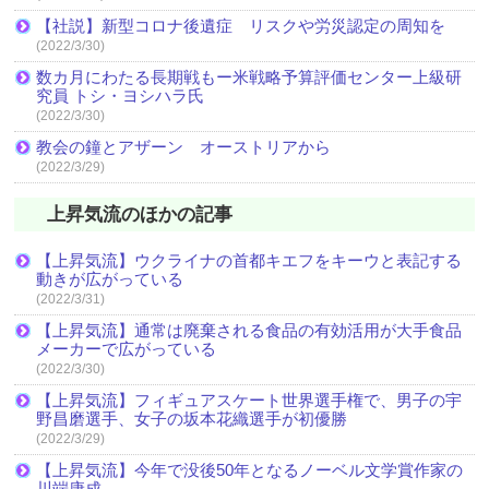
【社説】新型コロナ後遺症 リスクや労災認定の周知を
(2022/3/30)
数カ月にわたる長期戦もー米戦略予算評価センター上級研
究員 トシ・ヨシハラ氏
(2022/3/30)
教会の鐘とアザーン オーストリアから
(2022/3/29)
上昇気流のほかの記事
【上昇気流】ウクライナの首都キエフをキーウと表記する
動きが広がっている
(2022/3/31)
【上昇気流】通常は廃棄される食品の有効活用が大手食品
メーカーで広がっている
(2022/3/30)
【上昇気流】フィギュアスケート世界選手権で、男子の宇
野昌磨選手、女子の坂本花織選手が初優勝
(2022/3/29)
【上昇気流】今年で没後50年となるノーベル文学賞作家の
川端康成