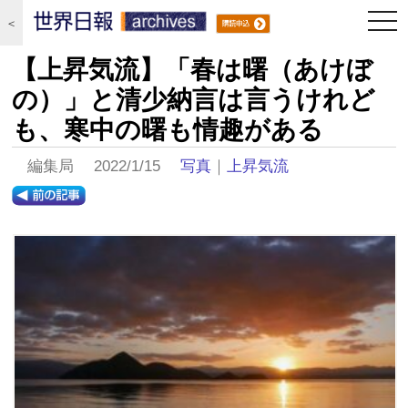
togg
＜
navi
【上昇気流】「春は曙（あけぼ
の）」と清少納言は言うけれど
も、寒中の曙も情趣がある
編集局 2022/1/15
写真
｜
上昇気流