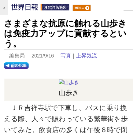
togg
＜
navi
さまざまな抗原に触れる山歩き
は免疫力アップに貢献するとい
う。
編集局 2021/9/16
写真
｜
上昇気流
山歩き
ＪＲ吉祥寺駅で下車し、バスに乗り換
える際、人々で賑わっている繁華街を歩
いてみた。飲食店の多くは午後８時で閉