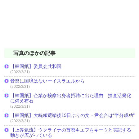
写真のほかの記事
【韓国紙】委員会共和国
(2022/3/31)
音楽に国境はないーイスラエルから
(2022/3/31)
【韓国紙】企業が検察出身者招聘に出た理由 捜査活発化
に備え布石
(2022/3/31)
【韓国紙】大統領選挙後19日ぶりの文・尹会合は“半分成功”
(2022/3/31)
【上昇気流】ウクライナの首都キエフをキーウと表記する
動きが広がっている