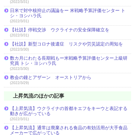
(2022/3/31)
日米で対中核抑止の議論をー 米戦略予算評価センター ト
シ・ヨシハラ氏
(2022/3/31)
【社説】停戦交渉 ウクライナの安全保障確立を
(2022/3/31)
【社説】新型コロナ後遺症 リスクや労災認定の周知を
(2022/3/30)
数カ月にわたる長期戦もー米戦略予算評価センター上級研
究員 トシ・ヨシハラ氏
(2022/3/30)
教会の鐘とアザーン オーストリアから
(2022/3/29)
上昇気流のほかの記事
【上昇気流】ウクライナの首都キエフをキーウと表記する
動きが広がっている
(2022/3/31)
【上昇気流】通常は廃棄される食品の有効活用が大手食品
メーカーで広がっている