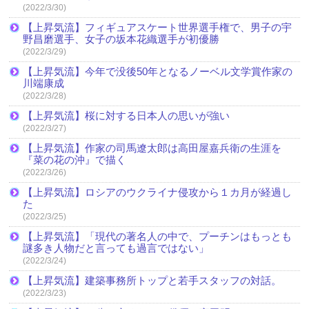
(2022/3/30)
【上昇気流】フィギュアスケート世界選手権で、男子の宇
野昌磨選手、女子の坂本花織選手が初優勝
(2022/3/29)
【上昇気流】今年で没後50年となるノーベル文学賞作家の
川端康成
(2022/3/28)
【上昇気流】桜に対する日本人の思いが強い
(2022/3/27)
【上昇気流】作家の司馬遼太郎は高田屋嘉兵衛の生涯を
『菜の花の沖』で描く
(2022/3/26)
【上昇気流】ロシアのウクライナ侵攻から１カ月が経過し
た
(2022/3/25)
【上昇気流】「現代の著名人の中で、プーチンはもっとも
謎多き人物だと言っても過言ではない」
(2022/3/24)
【上昇気流】建築事務所トップと若手スタッフの対話。
(2022/3/23)