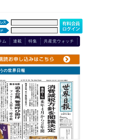
ラム
連載
特集
共産党ウォッチ
ょうの世界日報