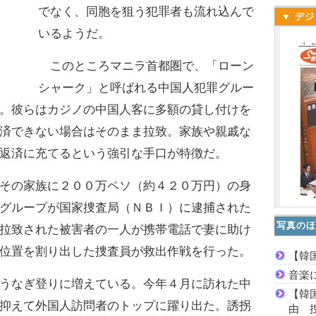
でなく、同胞を狙う犯罪者も流れ込んで
▼ デジ
いるようだ。
このところマニラ首都圏で、「ローン
シャーク」と呼ばれる中国人犯罪グルー
。彼らはカジノの中国人客に多額の貸し付けを
済できない場合はそのまま拉致。家族や親戚な
返済に充てるという強引な手口が特徴だ。
その家族に２００万ペソ（約４２０万円）の身
グループが国家捜査局（ＮＢＩ）に逮捕された
写真のほ
拉致された被害者の一人が携帯電話で妻に助け
位置を割り出した捜査員が救出作戦を行った。
【韓
音楽
うなぎ登りに増えている。今年４月に訪れた中
【韓
抑えて外国人訪問者のトップに躍り出た。誘拐
由 