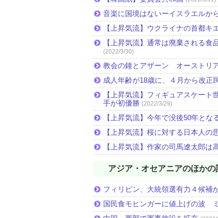
音楽に国境はないーイスラエルか
【上昇気流】ウクライナの首都キ
【上昇気流】通常は廃棄される食
(2022/3/30)
教会の鐘とアザーン オーストリ
成人年齢が18歳に、４月から改正
【上昇気流】フィギュアスケート
手が初優勝
(2022/3/29)
【上昇気流】今年で没後50年とな
【上昇気流】桜に対する日本人の
【上昇気流】作家の司馬遼太郎は
アジア・オセアニアのほかの
フィリピン、大統領選有力４候補
国民食モヒンガーに値上げの波 