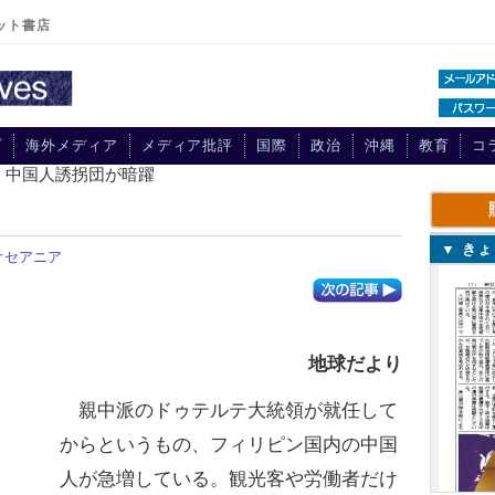
ット書店
プ
海外メディア
メディア批評
国際
政治
沖縄
教育
コ
> 中国人誘拐団が暗躍
▼ き
オセアニア
地球だより
親中派のドゥテルテ大統領が就任して
からというもの、フィリピン国内の中国
人が急増している。観光客や労働者だけ