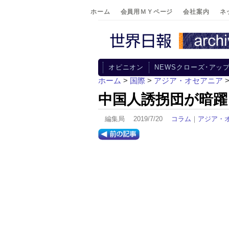
ホーム
会員用ＭＹページ
会社案内
ネ
オピニオン
NEWSクローズ･アッ
ホーム
>
国際
>
アジア・オセアニア
中国人誘拐団が暗躍
編集局 2019/7/20
コラム
｜
アジア・