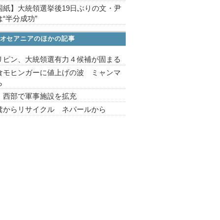
国紙】大統領選挙後19日ぶりの文・尹
“半分成功”
オセアニアのほかの記事
リピン、大統領選有力４候補が固まる
食モヒンガーに値上げの波 ミャンマ
ら
 西部で軍事施設を拡充
糞からリサイクル ネパールから