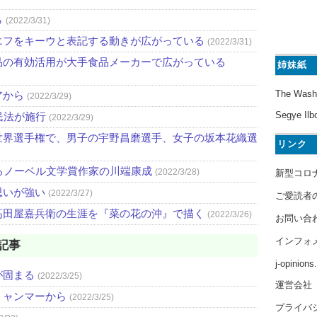
ら
(2022/3/31)
エフをキーウと表記する動きが広がっている
(2022/3/31)
品の有効活用が大手食品メーカーで広がっている
姉妹紙
The Wash
アから
(2022/3/29)
Segye Ilb
民法が施行
(2022/3/29)
世界選手権で、男子の宇野昌磨選手、女子の坂本花織選
リンク
るノーベル文学賞作家の川端康成
(2022/3/28)
新型コロ
思いが強い
(2022/3/27)
ご愛読者
高田屋嘉兵衛の生涯を『菜の花の沖』で描く
(2022/3/26)
お問い合
インフォ
記事
j-opinion
が固まる
(2022/3/25)
運営会社
ミャンマーから
(2022/3/25)
プライバ