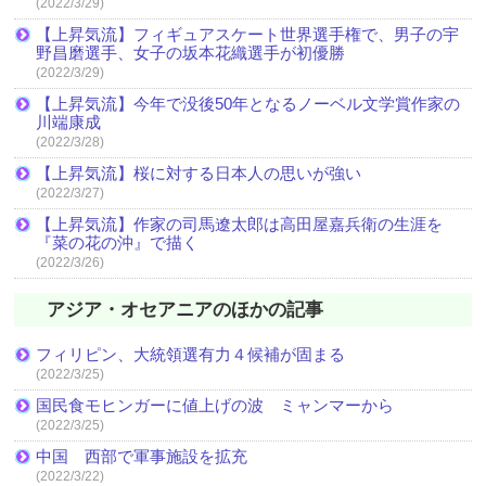
(2022/3/29)
【上昇気流】フィギュアスケート世界選手権で、男子の宇
野昌磨選手、女子の坂本花織選手が初優勝
(2022/3/29)
【上昇気流】今年で没後50年となるノーベル文学賞作家の
川端康成
(2022/3/28)
【上昇気流】桜に対する日本人の思いが強い
(2022/3/27)
【上昇気流】作家の司馬遼太郎は高田屋嘉兵衛の生涯を
『菜の花の沖』で描く
(2022/3/26)
アジア・オセアニアのほかの記事
フィリピン、大統領選有力４候補が固まる
(2022/3/25)
国民食モヒンガーに値上げの波 ミャンマーから
(2022/3/25)
中国 西部で軍事施設を拡充
(2022/3/22)