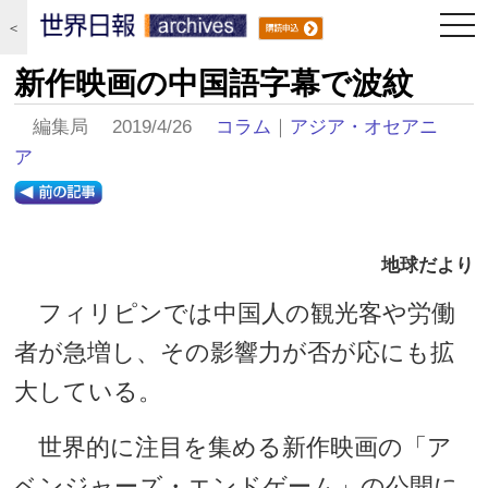
togg
＜
navi
新作映画の中国語字幕で波紋
編集局 2019/4/26
コラム
｜
アジア・オセアニ
ア
地球だより
フィリピンでは中国人の観光客や労働
者が急増し、その影響力が否が応にも拡
大している。
世界的に注目を集める新作映画の「ア
ベンジャーズ・エンドゲーム」の公開に