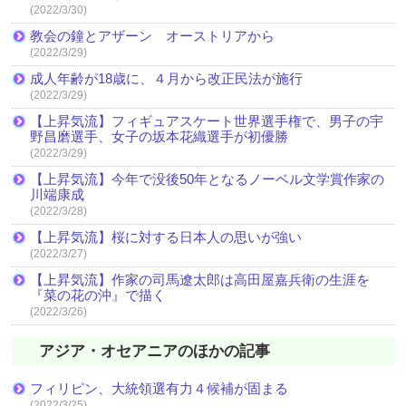
(2022/3/30)
教会の鐘とアザーン オーストリアから
(2022/3/29)
成人年齢が18歳に、４月から改正民法が施行
(2022/3/29)
【上昇気流】フィギュアスケート世界選手権で、男子の宇
野昌磨選手、女子の坂本花織選手が初優勝
(2022/3/29)
【上昇気流】今年で没後50年となるノーベル文学賞作家の
川端康成
(2022/3/28)
【上昇気流】桜に対する日本人の思いが強い
(2022/3/27)
【上昇気流】作家の司馬遼太郎は高田屋嘉兵衛の生涯を
『菜の花の沖』で描く
(2022/3/26)
アジア・オセアニアのほかの記事
フィリピン、大統領選有力４候補が固まる
(2022/3/25)