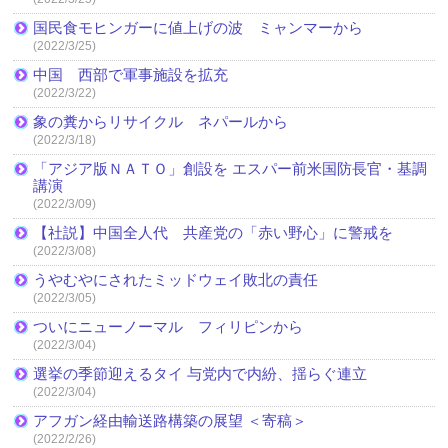
国民食モヒンガーに値上げの波 ミャンマーから
(2022/3/25)
中国 西部で軍事施設を拡充
(2022/3/22)
象の糞からリサイクル ネパールから
(2022/3/18)
「アジア版ＮＡＴＯ」創設を エスパー前米国防長官・基調
講演
(2022/3/09)
【社説】中国全人代 共産党の「赤い野心」に警戒を
(2022/3/08)
うやむやにされたミッドウェイ敗北の責任
(2022/3/05)
ついにニューノーマル フィリピンから
(2022/3/04)
選挙の季節迎えるタイ 与党内で内紛、揺らぐ連立
(2022/3/04)
アフガン経由輸送路構築の展望 ＜寄稿＞
(2022/2/26)