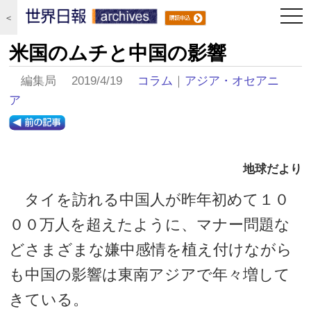
togg
＜
navi
米国のムチと中国の影響
編集局 2019/4/19
コラム
｜
アジア・オセアニ
ア
地球だより
タイを訪れる中国人が昨年初めて１０
００万人を超えたように、マナー問題な
どさまざまな嫌中感情を植え付けながら
も中国の影響は東南アジアで年々増して
きている。