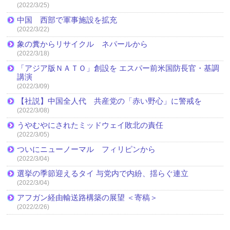
(2022/3/25)
中国 西部で軍事施設を拡充
(2022/3/22)
象の糞からリサイクル ネパールから
(2022/3/18)
「アジア版ＮＡＴＯ」創設を エスパー前米国防長官・基調
講演
(2022/3/09)
【社説】中国全人代 共産党の「赤い野心」に警戒を
(2022/3/08)
うやむやにされたミッドウェイ敗北の責任
(2022/3/05)
ついにニューノーマル フィリピンから
(2022/3/04)
選挙の季節迎えるタイ 与党内で内紛、揺らぐ連立
(2022/3/04)
アフガン経由輸送路構築の展望 ＜寄稿＞
(2022/2/26)