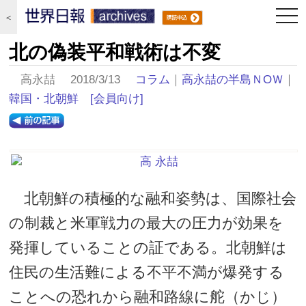
togg
＜
navi
北の偽装平和戦術は不変
高永喆 2018/3/13
コラム
｜
高永喆の半島ＮOＷ
｜
韓国・北朝鮮
[会員向け]
北朝鮮の積極的な融和姿勢は、国際社会
の制裁と米軍戦力の最大の圧力が効果を
発揮していることの証である。北朝鮮は
住民の生活難による不平不満が爆発する
ことへの恐れから融和路線に舵（かじ）