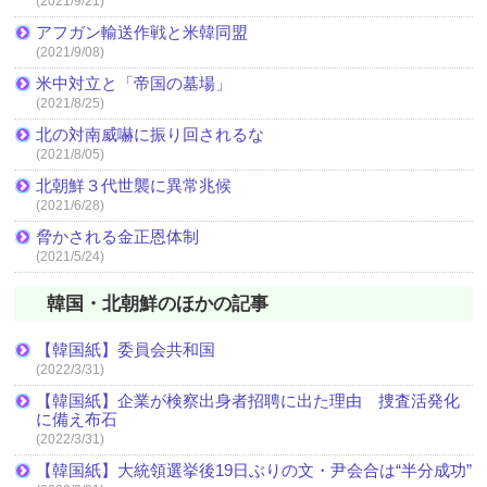
(2021/9/21)
アフガン輸送作戦と米韓同盟
(2021/9/08)
米中対立と「帝国の墓場」
(2021/8/25)
北の対南威嚇に振り回されるな
(2021/8/05)
北朝鮮３代世襲に異常兆候
(2021/6/28)
脅かされる金正恩体制
(2021/5/24)
韓国・北朝鮮のほかの記事
【韓国紙】委員会共和国
(2022/3/31)
【韓国紙】企業が検察出身者招聘に出た理由 捜査活発化
に備え布石
(2022/3/31)
【韓国紙】大統領選挙後19日ぶりの文・尹会合は“半分成功”