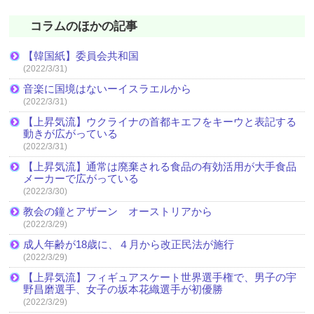
コラムのほかの記事
【韓国紙】委員会共和国
(2022/3/31)
音楽に国境はないーイスラエルから
(2022/3/31)
【上昇気流】ウクライナの首都キエフをキーウと表記する
動きが広がっている
(2022/3/31)
【上昇気流】通常は廃棄される食品の有効活用が大手食品
メーカーで広がっている
(2022/3/30)
教会の鐘とアザーン オーストリアから
(2022/3/29)
成人年齢が18歳に、４月から改正民法が施行
(2022/3/29)
【上昇気流】フィギュアスケート世界選手権で、男子の宇
野昌磨選手、女子の坂本花織選手が初優勝
(2022/3/29)