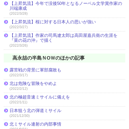
【上昇気流】今年で没後50年となるノーベル文学賞作家の
川端康成
(2022/3/28)
【上昇気流】桜に対する日本人の思いが強い
(2022/3/27)
【上昇気流】作家の司馬遼太郎は高田屋嘉兵衛の生涯を
『菜の花の沖』で描く
(2022/3/26)
高永喆の半島ＮOＷのほかの記事
露苦戦の背景に軍部腐敗も
(2022/3/17)
北は危険な冒険をやめよ
(2022/2/12)
北の極超音速ミサイルに備えを
(2022/1/11)
日本狙う北の弾道ミサイル
(2021/12/30)
北ミサイル連射の内部事情