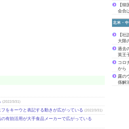
【韓
会合は
北米・中
【社
大限
過去
英王
コロ
から
露の
係解
ら
(2022/3/31)
エフをキーウと表記する動きが広がっている
(2022/3/31)
品の有効活用が大手食品メーカーで広がっている