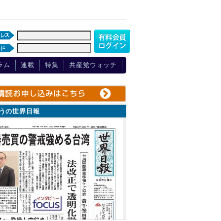
ラム
連載
特集
共産党ウォッチ
ょうの世界日報