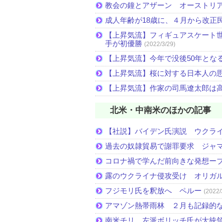
教会の鐘とアザーン オーストリ
成人年齢が18歳に、４月から改正
【上昇気流】フィギュアスケート
手が初優勝
(2022/3/29)
【上昇気流】今年で没後50年とな
【上昇気流】桜に対する日本人の
【上昇気流】作家の司馬遼太郎は
北米・中南米のほかの記事
【社説】バイデン氏演説 ウクラ
過去の奴隷貿易で謝罪要求 ジャ
コロナ禍で学んだ前向きな発想ー
露のウクライナ侵攻受け オリガ
フジモリ氏を釈放へ ペルー
(2022/
アマゾン熱帯雨林 ２月も記録的
南米チリ 左派ボリッチ氏が大統