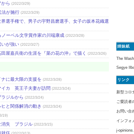
アから
(2022/3/29)
民法が施行
(2022/3/29)
世界選手権で、男子の宇野昌磨選手、女子の坂本花織選
るノーベル文学賞作家の川端康成
(2022/3/28)
思いが強い
(2022/3/27)
姉妹紙
高田屋嘉兵衛の生涯を『菜の花の沖』で描く
(2022/3/26)
The Wash
Segye Ilb
イナに最大限の支援を
リンク
(2022/3/28)
マイカ 英王子夫妻が訪問
(2022/3/24)
新型コロ
ブラジルから
(2022/3/24)
ご愛読者
ルヒと関係解消の動き
(2022/3/24)
お問い合
3/19)
インフォ
な消失 ブラジル
(2022/3/15)
j-opinion
領就任
(2022/3/13)