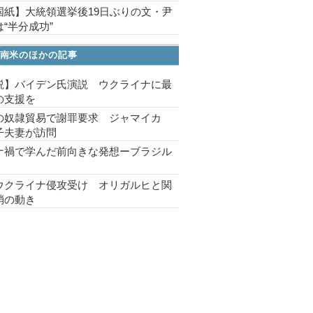
国紙】大統領選挙後19日ぶりの文・尹
“半分成功”
南米のほかの記事
説】バイデン氏演説 ウクライナに最
の支援を
の奴隷貿易で謝罪要求 ジャマイカ
子夫妻が訪問
ナ禍で学んだ前向きな発想ーブラジル
ウクライナ侵攻受け オリガルヒと関
消の動き