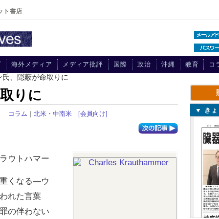
ット書店
プ
海外メディア
メディア批評
国際
政治
沖縄
教育
コ
ン氏、隠蔽が命取りに
命取りに
▼ き
22
コラム
｜
北米・中南米
[会員向け]
ラウトハマー
重くなる―ウ
われた言葉
罪の伴わない