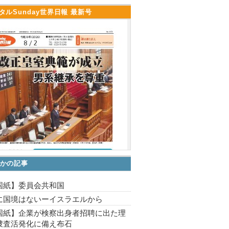
タルSunday世界日報 最新号
かの記事
国紙】委員会共和国
に国境はないーイスラエルから
国紙】企業が検察出身者招聘に出た理
捜査活発化に備え布石