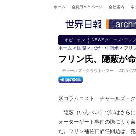
ホーム
会員用ＭＹページ
会社案内
ネ
オピニオン
NEWSクローズ･アッ
ホーム
>
国際
>
北米・中南米
> フリ
フリン氏、隠蔽が
チャールズ・クラウトハマー 2017/2/
米コラムニスト チャールズ・ク
隠蔽（いんぺい）で罪はさらに
ォーターゲート事件の際によく言
だ。フリン補佐官辞任問題は、犯