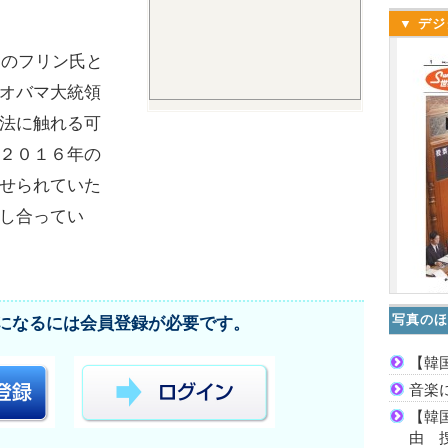
▼ デジ
日のフリン氏と
オバマ大統領
法に触れる可
２０１６年の
せられていた
し合ってい
写真のほ
になるには会員登録が必要です。
【韓
音楽
【韓
由 