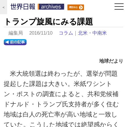
togg
＜
navi
トランプ旋風にみる課題
編集局 2016/11/10
コラム
｜
北米・中南米
地球だより
米大統領選は終わったが、選挙が問題
提起した課題は大きい。米紙ワシント
ン・ポストの調査によると、共和党候補
ドナルド・トランプ氏支持者が多く住む
地域は白人の死亡率が高い地域と一致し
ていた。こうした地域では絶望感からく