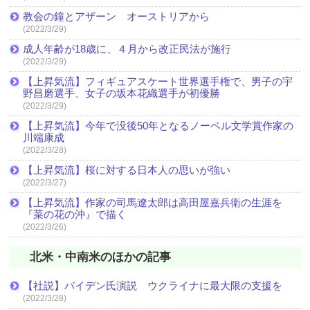
教会の鐘とアザーン オーストリアから
(2022/3/29)
成人年齢が18歳に、４月から改正民法が施行
(2022/3/29)
【上昇気流】フィギュアスケート世界選手権で、男子の宇
野昌磨選手、女子の坂本花織選手が初優勝
(2022/3/29)
【上昇気流】今年で没後50年となるノーベル文学賞作家の
川端康成
(2022/3/28)
【上昇気流】桜に対する日本人の思いが強い
(2022/3/27)
【上昇気流】作家の司馬遼太郎は高田屋嘉兵衛の生涯を
『菜の花の沖』で描く
(2022/3/26)
北米・中南米のほかの記事
【社説】バイデン氏演説 ウクライナに最大限の支援を
(2022/3/28)