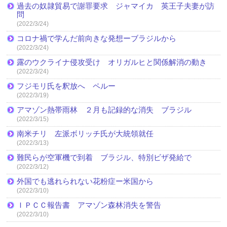
過去の奴隷貿易で謝罪要求 ジャマイカ 英王子夫妻が訪
問
(2022/3/24)
コロナ禍で学んだ前向きな発想ーブラジルから
(2022/3/24)
露のウクライナ侵攻受け オリガルヒと関係解消の動き
(2022/3/24)
フジモリ氏を釈放へ ペルー
(2022/3/19)
アマゾン熱帯雨林 ２月も記録的な消失 ブラジル
(2022/3/15)
南米チリ 左派ボリッチ氏が大統領就任
(2022/3/13)
難民らが空軍機で到着 ブラジル、特別ビザ発給で
(2022/3/12)
外国でも逃れられない花粉症ー米国から
(2022/3/10)
ＩＰＣＣ報告書 アマゾン森林消失を警告
(2022/3/10)