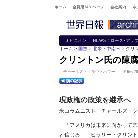
ホーム
会員用ＭＹページ
会社案内
ネ
オピニオン
NEWSクローズ･アッ
ホーム
>
国際
>
北米・中南米
> クリ
クリントン氏の陳
チャールズ・クラウトハマー 2016/6/
現政権の政策を継承へ
米コラムニスト チャールズ・ク
「アメリカは未来に向かって常
と信じる」－ヒラリー・クリント