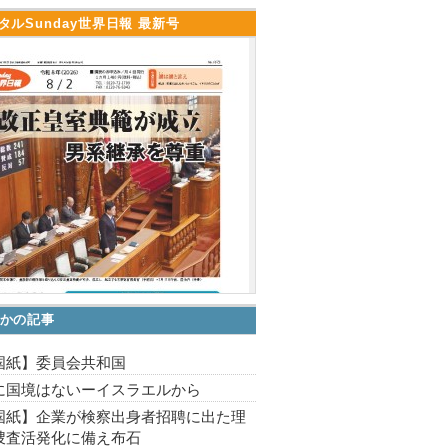
タルSunday世界日報 最新号
かの記事
国紙】委員会共和国
に国境はないーイスラエルから
国紙】企業が検察出身者招聘に出た理
捜査活発化に備え布石