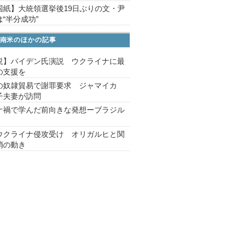
国紙】大統領選挙後19日ぶりの文・尹
“半分成功”
南米のほかの記事
説】バイデン氏演説 ウクライナに最
の支援を
の奴隷貿易で謝罪要求 ジャマイカ
子夫妻が訪問
ナ禍で学んだ前向きな発想ーブラジル
ウクライナ侵攻受け オリガルヒと関
消の動き