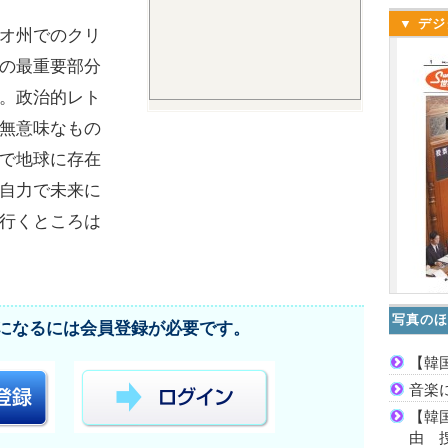
▼ デジ
オ州でのクリ
の最重要部分
。政治的レト
無意味なもの
で地球に存在
自力で未来に
行くところは
写真のほ
になるには会員登録が必要です。
【韓
音楽
【韓
由 