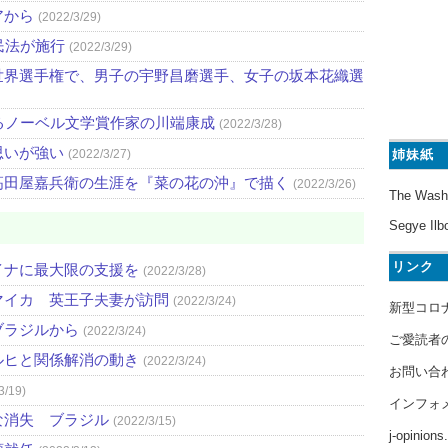
アから
(2022/3/29)
民法が施行
(2022/3/29)
世界選手権で、男子の宇野昌磨選手、女子の坂本花織選
るノーベル文学賞作家の川端康成
(2022/3/28)
思いが強い
(2022/3/27)
姉妹紙
高田屋嘉兵衛の生涯を『菜の花の沖』で描く
(2022/3/26)
The Wash
Segye Ilb
リンク
イナに最大限の支援を
(2022/3/28)
マイカ 英王子夫妻が訪問
(2022/3/24)
新型コロ
ブラジルから
(2022/3/24)
ご愛読者
ルヒと関係解消の動き
(2022/3/24)
お問い合
3/19)
インフォ
な消失 ブラジル
(2022/3/15)
j-opinion