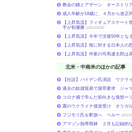
教会の鐘とアザーン オーストリ
成人年齢が18歳に、４月から改正
【上昇気流】フィギュアスケート
手が初優勝
(2022/3/29)
【上昇気流】今年で没後50年とな
【上昇気流】桜に対する日本人の
【上昇気流】作家の司馬遼太郎は
北米・中南米のほかの記事
【社説】バイデン氏演説 ウクラ
過去の奴隷貿易で謝罪要求 ジャ
コロナ禍で学んだ前向きな発想ー
露のウクライナ侵攻受け オリガ
フジモリ氏を釈放へ ペルー
(2022/
アマゾン熱帯雨林 ２月も記録的