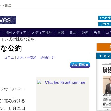
ット書店
プ
海外メディア
メディア批評
国際
政治
沖縄
教育
コ
ントン氏の陳腐な公約
腐な公約
▼ き
28
コラム
｜
北米・中南米
[会員向け]
ラウトハマー
に進み続ける
ン、６月21日