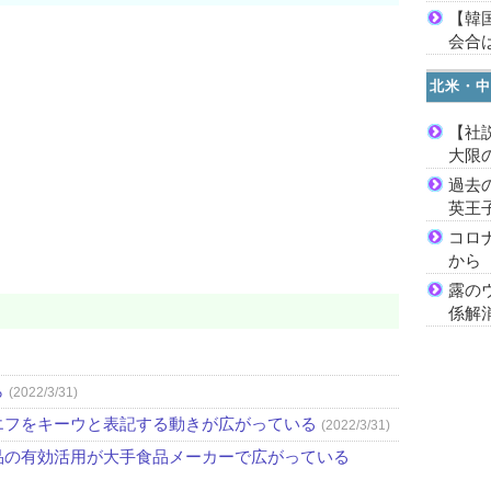
【韓
会合は
北米・中
【社
大限
過去
英王
コロ
から
露の
係解
ら
(2022/3/31)
エフをキーウと表記する動きが広がっている
(2022/3/31)
品の有効活用が大手食品メーカーで広がっている