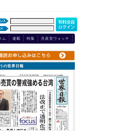
ラム
連載
特集
共産党ウォッチ
ょうの世界日報