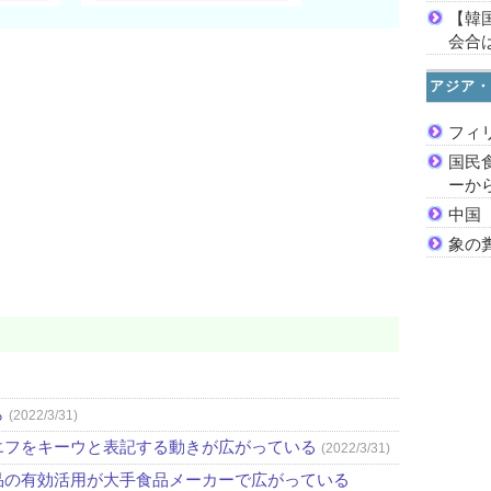
【韓
会合は
アジア・
フィ
国民
ーか
中国
象の
ら
(2022/3/31)
エフをキーウと表記する動きが広がっている
(2022/3/31)
品の有効活用が大手食品メーカーで広がっている