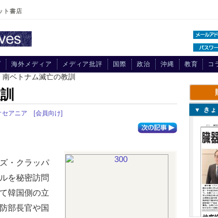
ット書店
プ
海外メディア
メディア批評
国際
政治
沖縄
教育
コ
> 南ベトナム滅亡の教訓
教訓
▼ き
オセアニア
[会員向け]
ズ・クラッパ
ルを秘密訪問
て韓国側の立
防部長官や国