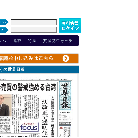
ラム
連載
特集
共産党ウォッチ
ょうの世界日報