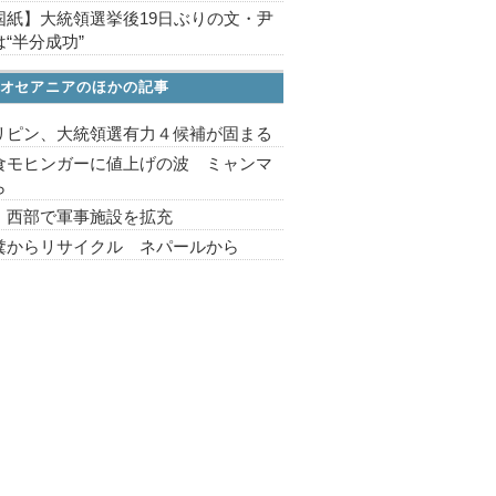
国紙】大統領選挙後19日ぶりの文・尹
“半分成功”
オセアニアのほかの記事
リピン、大統領選有力４候補が固まる
食モヒンガーに値上げの波 ミャンマ
ら
 西部で軍事施設を拡充
糞からリサイクル ネパールから