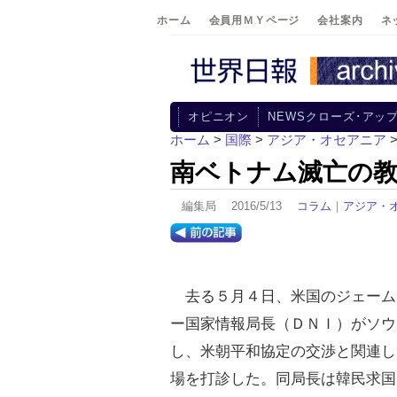
ホーム
会員用ＭＹページ
会社案内
ネ
オピニオン
NEWSクローズ･アッ
ホーム
>
国際
>
アジア・オセアニア
南ベトナム滅亡の
編集局 2016/5/13
コラム
｜
アジア・
去る５月４日、米国のジェーム
ー国家情報局長（ＤＮＩ）がソウ
し、米朝平和協定の交渉と関連し
場を打診した。同局長は韓民求国