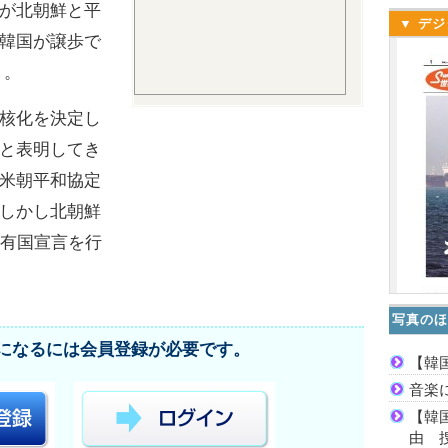
が北朝鮮と平
▼ デジ
韓国が譲歩で
う。
核化を決定し
と表明してき
米朝平和協定
しかし北朝鮮
保有国宣言を行
写真のほ
になるには会員登録が必要です。
【韓
音楽
【韓
由 