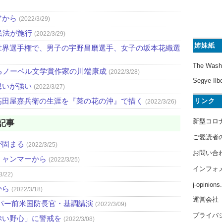
アから
(2022/3/29)
民法が施行
(2022/3/29)
姉妹紙
世界選手権で、男子の宇野昌磨選手、女子の坂本花織選
The Wash
るノーベル文学賞作家の川端康成
(2022/3/28)
Segye Ilb
思いが強い
(2022/3/27)
高田屋嘉兵衛の生涯を『菜の花の沖』で描く
リンク
(2022/3/26)
新型コロ
記事
ご愛読者
が固まる
(2022/3/25)
お問い合
ミャンマーから
(2022/3/25)
インフォ
3/22)
j-opinion
から
(2022/3/18)
運営会社
パー前米国防長官・基調講演
(2022/3/09)
プライバ
赤い野心」に警戒を
(2022/3/08)