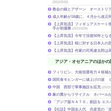
(2022/3/30)
教会の鐘とアザーン オーストリ
成人年齢が18歳に、４月から改正
【上昇気流】フィギュアスケート
手が初優勝
(2022/3/29)
【上昇気流】今年で没後50年とな
【上昇気流】桜に対する日本人の
【上昇気流】作家の司馬遼太郎は
アジア・オセアニアのほかの
フィリピン、大統領選有力４候補
国民食モヒンガーに値上げの波 
中国 西部で軍事施設を拡充
(2022/
象の糞からリサイクル ネパール
「アジア版ＮＡＴＯ」創設を エス
【社説】中国全人代 共産党の「