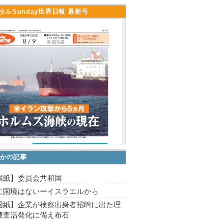
タルSunday世界日報 最新号
かの記事
国紙】委員会共和国
に国境はないーイスラエルから
国紙】企業が検察出身者招聘に出た理
捜査活発化に備え布石