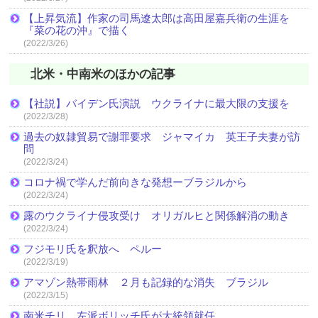
【上昇気流】作家の司馬遼太郎は高田屋嘉兵衛の生涯を
『菜の花の沖』で描く
(2022/3/26)
北米・中南米のほかの記事
【社説】バイデン氏演説 ウクライナに最大限の支援を
(2022/3/28)
過去の奴隷貿易で謝罪要求 ジャマイカ 英王子夫妻が訪
問
(2022/3/24)
コロナ禍で学んだ前向きな発想ーブラジルから
(2022/3/24)
露のウクライナ侵攻受け オリガルヒと関係解消の動き
(2022/3/24)
フジモリ氏を釈放へ ペルー
(2022/3/19)
アマゾン熱帯雨林 ２月も記録的な消失 ブラジル
(2022/3/15)
南米チリ 左派ボリッチ氏が大統領就任