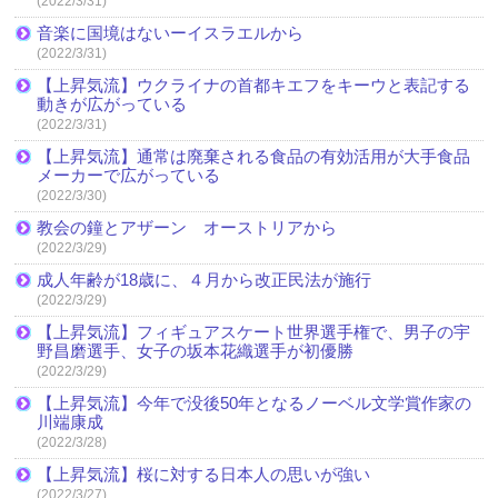
(2022/3/31)
音楽に国境はないーイスラエルから
(2022/3/31)
【上昇気流】ウクライナの首都キエフをキーウと表記する
動きが広がっている
(2022/3/31)
【上昇気流】通常は廃棄される食品の有効活用が大手食品
メーカーで広がっている
(2022/3/30)
教会の鐘とアザーン オーストリアから
(2022/3/29)
成人年齢が18歳に、４月から改正民法が施行
(2022/3/29)
【上昇気流】フィギュアスケート世界選手権で、男子の宇
野昌磨選手、女子の坂本花織選手が初優勝
(2022/3/29)
【上昇気流】今年で没後50年となるノーベル文学賞作家の
川端康成
(2022/3/28)
【上昇気流】桜に対する日本人の思いが強い
(2022/3/27)