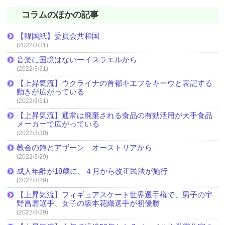
コラムのほかの記事
【韓国紙】委員会共和国
(2022/3/31)
音楽に国境はないーイスラエルから
(2022/3/31)
【上昇気流】ウクライナの首都キエフをキーウと表記する
動きが広がっている
(2022/3/31)
【上昇気流】通常は廃棄される食品の有効活用が大手食品
メーカーで広がっている
(2022/3/30)
教会の鐘とアザーン オーストリアから
(2022/3/29)
成人年齢が18歳に、４月から改正民法が施行
(2022/3/29)
【上昇気流】フィギュアスケート世界選手権で、男子の宇
野昌磨選手、女子の坂本花織選手が初優勝
(2022/3/29)