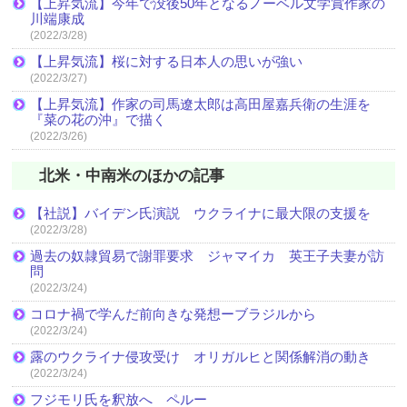
【上昇気流】今年で没後50年となるノーベル文学賞作家の
川端康成
(2022/3/28)
【上昇気流】桜に対する日本人の思いが強い
(2022/3/27)
【上昇気流】作家の司馬遼太郎は高田屋嘉兵衛の生涯を
『菜の花の沖』で描く
(2022/3/26)
北米・中南米のほかの記事
【社説】バイデン氏演説 ウクライナに最大限の支援を
(2022/3/28)
過去の奴隷貿易で謝罪要求 ジャマイカ 英王子夫妻が訪
問
(2022/3/24)
コロナ禍で学んだ前向きな発想ーブラジルから
(2022/3/24)
露のウクライナ侵攻受け オリガルヒと関係解消の動き
(2022/3/24)
フジモリ氏を釈放へ ペルー