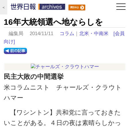
togg
＜
navi
16年大統領選へ地ならしを
編集局 2014/11/11
コラム
｜
北米・中南米
[会員
向け]
民主大敗の中間選挙
米コラムニスト チャールズ・クラウト
ハマー
【ワシントン】共和党に言っておきた
いことがある。４日の夜は素晴らしかっ