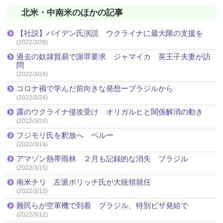
北米・中南米のほかの記事
【社説】バイデン氏演説 ウクライナに最大限の支援を
(2022/3/28)
過去の奴隷貿易で謝罪要求 ジャマイカ 英王子夫妻が訪
問
(2022/3/24)
コロナ禍で学んだ前向きな発想ーブラジルから
(2022/3/24)
露のウクライナ侵攻受け オリガルヒと関係解消の動き
(2022/3/24)
フジモリ氏を釈放へ ペルー
(2022/3/19)
アマゾン熱帯雨林 ２月も記録的な消失 ブラジル
(2022/3/15)
南米チリ 左派ボリッチ氏が大統領就任
(2022/3/13)
難民らが空軍機で到着 ブラジル、特別ビザ発給で
(2022/3/12)