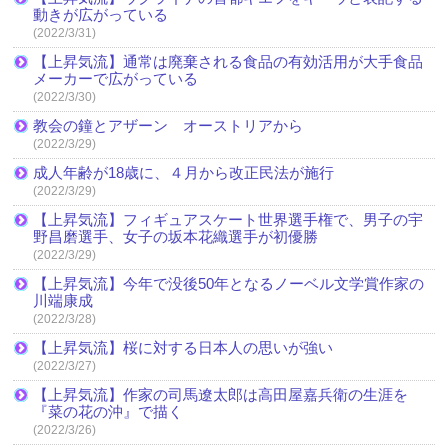
動きが広がっている
(2022/3/31)
【上昇気流】通常は廃棄される食品の有効活用が大手食品
メーカーで広がっている
(2022/3/30)
教会の鐘とアザーン オーストリアから
(2022/3/29)
成人年齢が18歳に、４月から改正民法が施行
(2022/3/29)
【上昇気流】フィギュアスケート世界選手権で、男子の宇
野昌磨選手、女子の坂本花織選手が初優勝
(2022/3/29)
【上昇気流】今年で没後50年となるノーベル文学賞作家の
川端康成
(2022/3/28)
【上昇気流】桜に対する日本人の思いが強い
(2022/3/27)
【上昇気流】作家の司馬遼太郎は高田屋嘉兵衛の生涯を
『菜の花の沖』で描く
(2022/3/26)