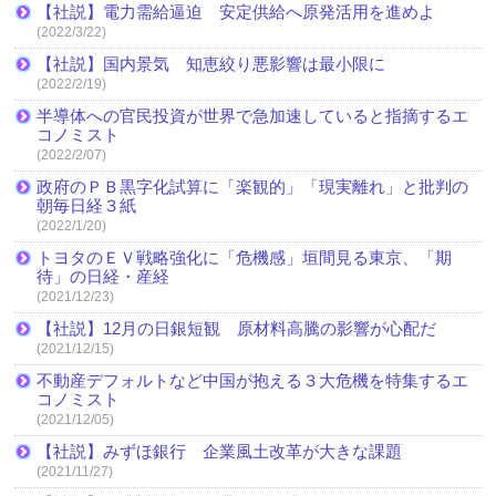
【社説】電力需給逼迫 安定供給へ原発活用を進めよ
(2022/3/22)
【社説】国内景気 知恵絞り悪影響は最小限に
(2022/2/19)
半導体への官民投資が世界で急加速していると指摘するエ
コノミスト
(2022/2/07)
政府のＰＢ黒字化試算に「楽観的」「現実離れ」と批判の
朝毎日経３紙
(2022/1/20)
トヨタのＥＶ戦略強化に「危機感」垣間見る東京、「期
待」の日経・産経
(2021/12/23)
【社説】12月の日銀短観 原材料高騰の影響が心配だ
(2021/12/15)
不動産デフォルトなど中国が抱える３大危機を特集するエ
コノミスト
(2021/12/05)
【社説】みずほ銀行 企業風土改革が大きな課題
(2021/11/27)