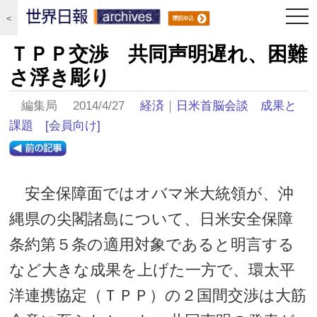
togg
＜
navi
ＴＰＰ交渉 共同声明遅れ、困難
さ浮き彫り
編集局 2014/4/27
経済
｜
日米首脳会談 成果と
課題
[会員向け]
安全保障面ではオバマ米大統領が、沖
縄県の尖閣諸島について、日米安全保障
条約第５条の適用対象であると明言する
など大きな成果を上げた一方で、環太平
洋連携協定（ＴＰＰ）の２国間交渉は大筋