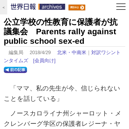
togg
＜
navi
公立学校の性教育に保護者が抗
議集会 Parents rally against
public school sex-ed
編集局 2018/4/29
北米・中南米
｜
対訳ワシント
ンタイムズ
[会員向け]
「ママ、私の先生が今、信じられない
ことを話している」
ノースカロライナ州シャーロット・メ
クレンバーグ学区の保護者レジーナ・ヤ