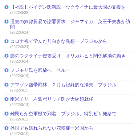
【社説】バイデン氏演説 ウクライナに最大限の支援を
(2022/3/28)
過去の奴隷貿易で謝罪要求 ジャマイカ 英王子夫妻が訪
問
(2022/3/24)
コロナ禍で学んだ前向きな発想ーブラジルから
(2022/3/24)
露のウクライナ侵攻受け オリガルヒと関係解消の動き
(2022/3/24)
フジモリ氏を釈放へ ペルー
(2022/3/19)
アマゾン熱帯雨林 ２月も記録的な消失 ブラジル
(2022/3/15)
南米チリ 左派ボリッチ氏が大統領就任
(2022/3/13)
難民らが空軍機で到着 ブラジル、特別ビザ発給で
(2022/3/12)
外国でも逃れられない花粉症ー米国から
(2022/3/10)