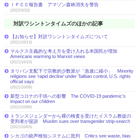
ＩＰＣＣ報告書 アマゾン森林消失を警告
(2022/3/10)
対訳ワシントンタイムズのほかの記事
【お知らせ】対訳ワシントンタイムズについて
(2021/10/13)
マルクス主義的な考え方を受け入れる米国民が増加
Americans warming to Marxist views
(2021/10/10)
タリバン支配下で宗教的少数派が「急速に縮小」 Minority
religions see ‘rapid decline’ under Taliban control, U.S. rights
official says
(2021/10/09)
新型コロナの子供への影響 The COVID-19 pandemic’s
impact on our children
(2021/10/06)
トランスジェンダーから裸の検査を受けたイスラム教徒の
受刑者が提訴 Muslim sues over transgender strip-search
(2021/10/03)
シカゴの銃声検知システムに批判 Critics see waste, bias