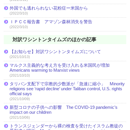
外国でも逃れられない花粉症ー米国から
(2022/3/10)
ＩＰＣＣ報告書 アマゾン森林消失を警告
(2022/3/10)
対訳ワシントンタイムズのほかの記事
【お知らせ】対訳ワシントンタイムズについて
(2021/10/13)
マルクス主義的な考え方を受け入れる米国民が増加
Americans warming to Marxist views
(2021/10/10)
タリバン支配下で宗教的少数派が「急速に縮小」 Minority
religions see ‘rapid decline’ under Taliban control, U.S. rights
official says
(2021/10/09)
新型コロナの子供への影響 The COVID-19 pandemic’s
impact on our children
(2021/10/06)
トランスジェンダーから裸の検査を受けたイスラム教徒の