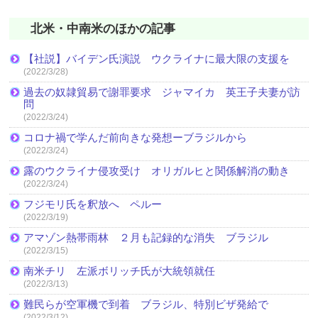
北米・中南米のほかの記事
【社説】バイデン氏演説 ウクライナに最大限の支援を
(2022/3/28)
過去の奴隷貿易で謝罪要求 ジャマイカ 英王子夫妻が訪
問
(2022/3/24)
コロナ禍で学んだ前向きな発想ーブラジルから
(2022/3/24)
露のウクライナ侵攻受け オリガルヒと関係解消の動き
(2022/3/24)
フジモリ氏を釈放へ ペルー
(2022/3/19)
アマゾン熱帯雨林 ２月も記録的な消失 ブラジル
(2022/3/15)
南米チリ 左派ボリッチ氏が大統領就任
(2022/3/13)
難民らが空軍機で到着 ブラジル、特別ビザ発給で
(2022/3/12)