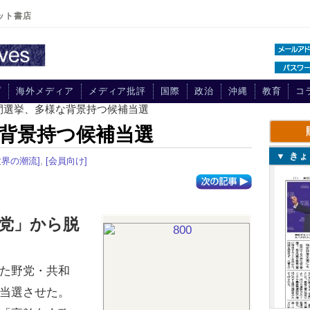
ット書店
プ
海外メディア
メディア批評
国際
政治
沖縄
教育
コ
中間選挙、多様な背景持つ候補当選
背景持つ候補当選
▼ き
世界の潮流]
,
[会員向け]
党」から脱
た野党・共和
当選させた。