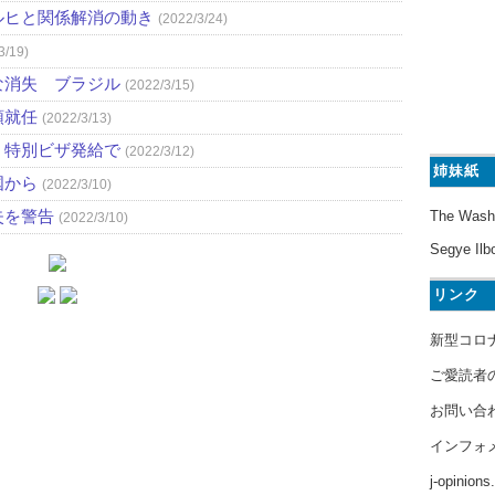
ルヒと関係解消の動き
(2022/3/24)
3/19)
な消失 ブラジル
(2022/3/15)
領就任
(2022/3/13)
、特別ビザ発給で
(2022/3/12)
姉妹紙
国から
(2022/3/10)
失を警告
The Wash
(2022/3/10)
Segye Ilb
リンク
新型コロ
ご愛読者
お問い合
インフォ
j-opinion