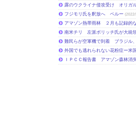
露のウクライナ侵攻受け オリガ
フジモリ氏を釈放へ ペルー
(2022/
アマゾン熱帯雨林 ２月も記録的
南米チリ 左派ボリッチ氏が大統
難民らが空軍機で到着 ブラジル
外国でも逃れられない花粉症ー米
ＩＰＣＣ報告書 アマゾン森林消