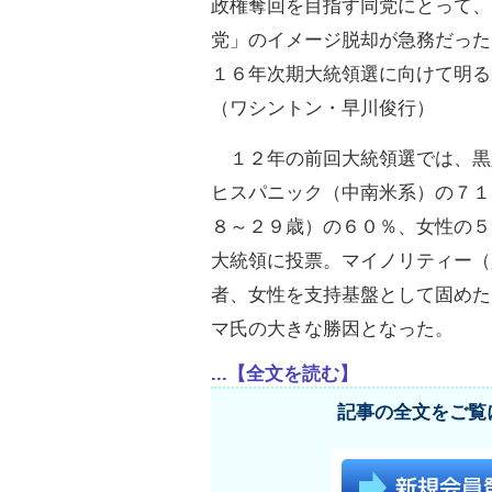
政権奪回を目指す同党にとって、
党」のイメージ脱却が急務だった
１６年次期大統領選に向けて明る
（ワシントン・早川俊行）
１２年の前回大統領選では、黒
ヒスパニック（中南米系）の７１
８～２９歳）の６０％、女性の５
大統領に投票。マイノリティー（
者、女性を支持基盤として固めた
マ氏の大きな勝因となった。
...【全文を読む】
記事の全文をご覧