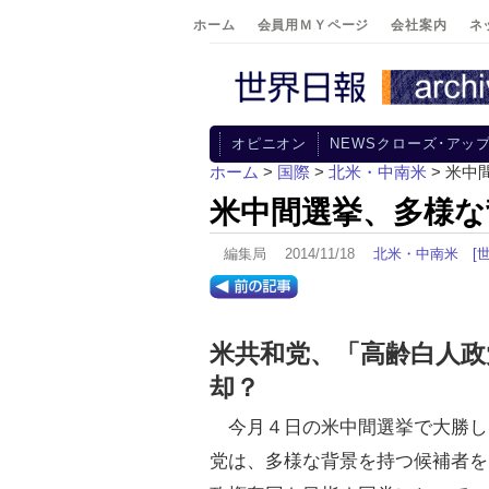
ホーム
会員用ＭＹページ
会社案内
ネ
オピニオン
NEWSクローズ･アッ
ホーム
>
国際
>
北米・中南米
> 米
米中間選挙、多様な
編集局 2014/11/18
北米・中南米
[
米共和党、「高齢白人政
却？
今月４日の米中間選挙で大勝し
党は、多様な背景を持つ候補者を