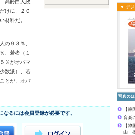
「高齢白人政
▼ デジ
だけに、２０
い材料だ。
人の９３％、
％、若者（１
５％がオバマ
少数派）、若
ことが、オバ
写真のほ
【韓
になるには会員登録が必要です。
音楽
【韓
由 