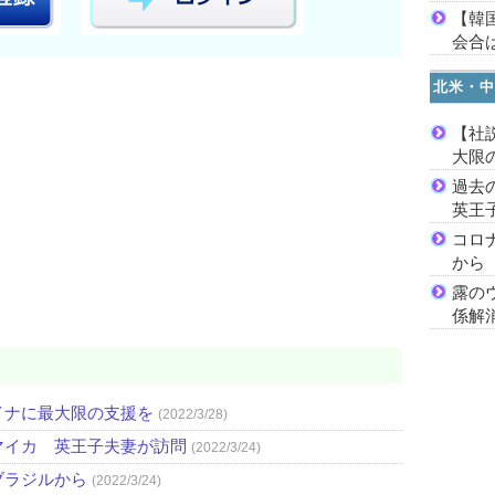
【韓
会合は
北米・中
【社
大限
過去
英王
コロ
から
露の
係解
イナに最大限の支援を
(2022/3/28)
マイカ 英王子夫妻が訪問
(2022/3/24)
ブラジルから
(2022/3/24)