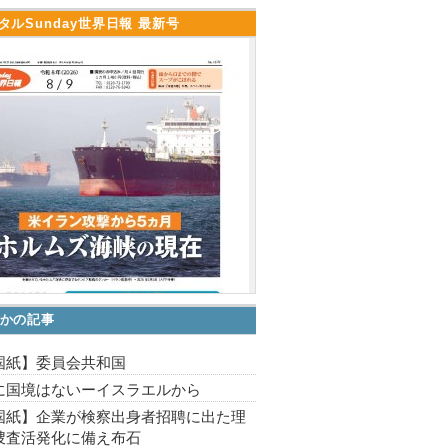
タルSunday世界日報 最新号
かの記事
国紙】委員会共和国
に国境はないーイスラエルから
国紙】企業が検察出身者招聘に出た理
捜査活発化に備え布石