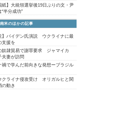
国紙】大統領選挙後19日ぶりの文・尹
“半分成功”
南米のほかの記事
説】バイデン氏演説 ウクライナに最
の支援を
の奴隷貿易で謝罪要求 ジャマイカ
子夫妻が訪問
ナ禍で学んだ前向きな発想ーブラジル
ウクライナ侵攻受け オリガルヒと関
消の動き