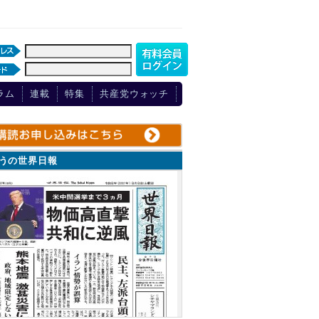
ラム
連載
特集
共産党ウォッチ
ょうの世界日報