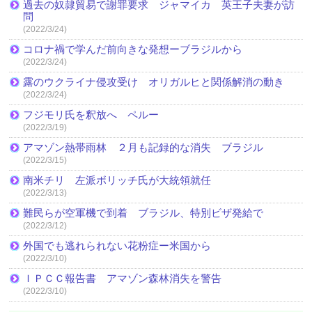
過去の奴隷貿易で謝罪要求 ジャマイカ 英王子夫妻が訪
問
(2022/3/24)
コロナ禍で学んだ前向きな発想ーブラジルから
(2022/3/24)
露のウクライナ侵攻受け オリガルヒと関係解消の動き
(2022/3/24)
フジモリ氏を釈放へ ペルー
(2022/3/19)
アマゾン熱帯雨林 ２月も記録的な消失 ブラジル
(2022/3/15)
南米チリ 左派ボリッチ氏が大統領就任
(2022/3/13)
難民らが空軍機で到着 ブラジル、特別ビザ発給で
(2022/3/12)
外国でも逃れられない花粉症ー米国から
(2022/3/10)
ＩＰＣＣ報告書 アマゾン森林消失を警告
(2022/3/10)