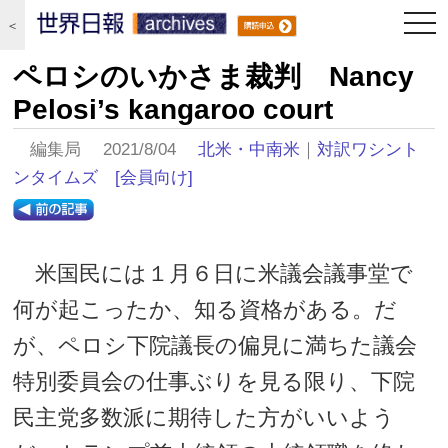
togg
＜
navi
ペロシのいかさま裁判 Nancy
Pelosi’s kangaroo court
編集局 2021/8/04
北米・中南米
｜
対訳ワシント
ンタイムズ
[会員向け]
米国民には１月６日に米議会議事堂で
何が起こったか、知る資格がある。だ
が、ペロシ下院議長の偏見に満ちた議会
特別委員会の仕事ぶりを見る限り、下院
民主党多数派に期待した方がいいよう