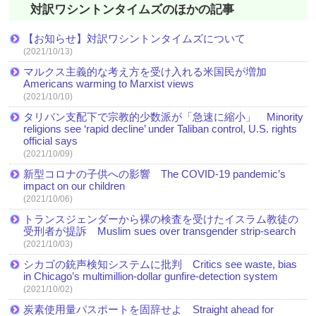
対訳ワシントンタイムズのほかの記事
【お知らせ】対訳ワシントンタイムズについて
(2021/10/13)
マルクス主義的な考え方を受け入れる米国民が増加
Americans warming to Marxist views
(2021/10/10)
タリバン支配下で宗教的少数派が「急速に縮小」 Minority
religions see ‘rapid decline’ under Taliban control, U.S. rights
official says
(2021/10/09)
新型コロナの子供への影響 The COVID-19 pandemic’s
impact on our children
(2021/10/06)
トランスジェンダーから裸の検査を受けたイスラム教徒の
受刑者が提訴 Muslim sues over transgender strip-search
(2021/10/03)
シカゴの銃声検知システムに批判 Critics see waste, bias
in Chicago’s multimillion-dollar gunfire-detection system
(2021/10/02)
炭素使用量パスポートを固辞せよ Straight ahead for