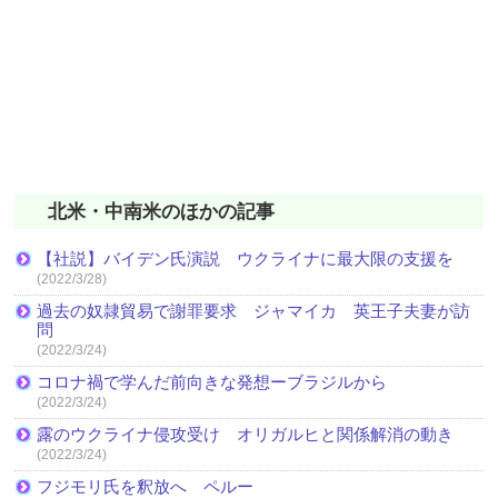
北米・中南米のほかの記事
【社説】バイデン氏演説 ウクライナに最大限の支援を
(2022/3/28)
過去の奴隷貿易で謝罪要求 ジャマイカ 英王子夫妻が訪
問
(2022/3/24)
コロナ禍で学んだ前向きな発想ーブラジルから
(2022/3/24)
露のウクライナ侵攻受け オリガルヒと関係解消の動き
(2022/3/24)
フジモリ氏を釈放へ ペルー