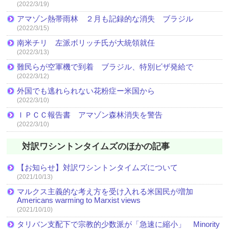
(2022/3/19)
アマゾン熱帯雨林 ２月も記録的な消失 ブラジル
(2022/3/15)
南米チリ 左派ボリッチ氏が大統領就任
(2022/3/13)
難民らが空軍機で到着 ブラジル、特別ビザ発給で
(2022/3/12)
外国でも逃れられない花粉症ー米国から
(2022/3/10)
ＩＰＣＣ報告書 アマゾン森林消失を警告
(2022/3/10)
対訳ワシントンタイムズのほかの記事
【お知らせ】対訳ワシントンタイムズについて
(2021/10/13)
マルクス主義的な考え方を受け入れる米国民が増加
Americans warming to Marxist views
(2021/10/10)
タリバン支配下で宗教的少数派が「急速に縮小」 Minority