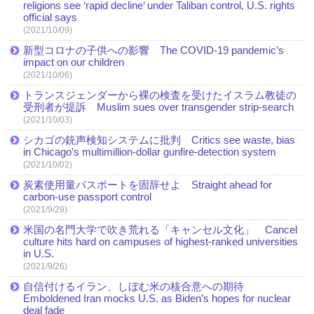
religions see ‘rapid decline’ under Taliban control, U.S. rights
official says
(2021/10/09)
新型コロナの子供への影響 The COVID-19 pandemic’s
impact on our children
(2021/10/06)
トランスジェンダーから裸の検査を受けたイスラム教徒の
受刑者が提訴 Muslim sues over transgender strip-search
(2021/10/03)
シカゴの銃声検知システムに批判 Critics see waste, bias
in Chicago’s multimillion-dollar gunfire-detection system
(2021/10/02)
炭素使用量パスポートを固辞せよ Straight ahead for
carbon-use passport control
(2021/9/29)
米国の名門大学で吹き荒れる「キャンセル文化」 Cancel
culture hits hard on campuses of highest-ranked universities
in U.S.
(2021/9/26)
自信付けるイラン、しぼむ米の核合意への期待
Emboldened Iran mocks U.S. as Biden’s hopes for nuclear
deal fade