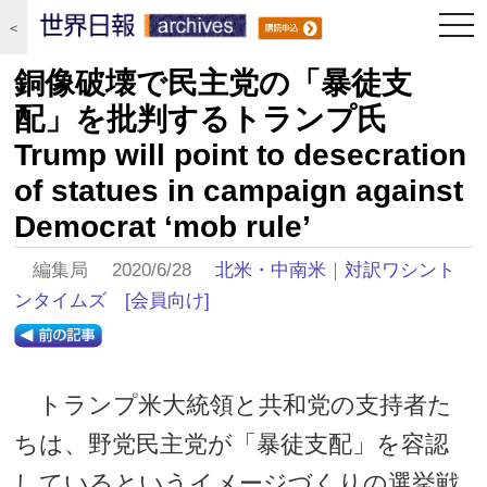
togg
＜
navi
銅像破壊で民主党の「暴徒支
配」を批判するトランプ氏
Trump will point to desecration
of statues in campaign against
Democrat ‘mob rule’
編集局 2020/6/28
北米・中南米
｜
対訳ワシント
ンタイムズ
[会員向け]
トランプ米大統領と共和党の支持者た
ちは、野党民主党が「暴徒支配」を容認
しているというイメージづくりの選挙戦