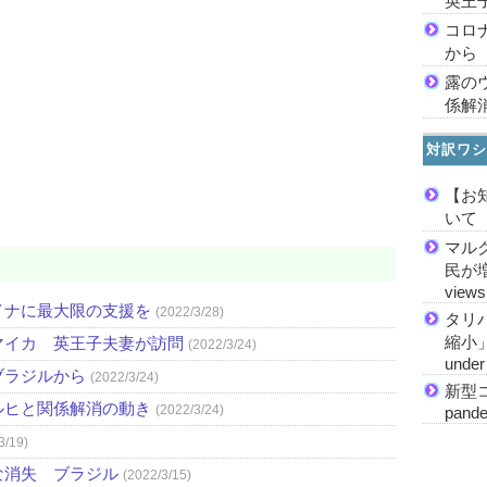
英王
コロ
から
露の
係解
対訳ワシ
【お
いて
マル
民が増加
views
イナに最大限の支援を
(2022/3/28)
タリ
縮小」 M
マイカ 英王子夫妻が訪問
(2022/3/24)
under 
ブラジルから
(2022/3/24)
新型コ
ルヒと関係解消の動き
(2022/3/24)
pande
3/19)
な消失 ブラジル
(2022/3/15)