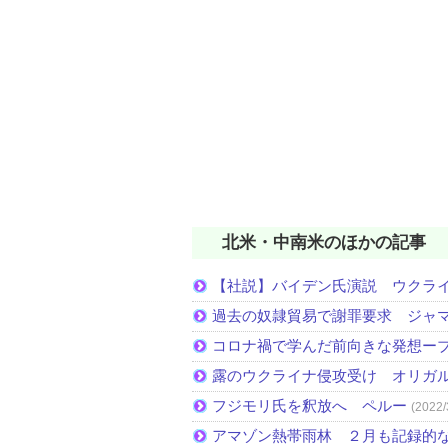
北米・中南米のほかの記事
【社説】バイデン氏演説 ウクラ
過去の奴隷貿易で謝罪要求 ジャ
コロナ禍で学んだ前向きな発想ー
露のウクライナ侵攻受け オリガ
フジモリ氏を釈放へ ペルー
(2022/
アマゾン熱帯雨林 ２月も記録的