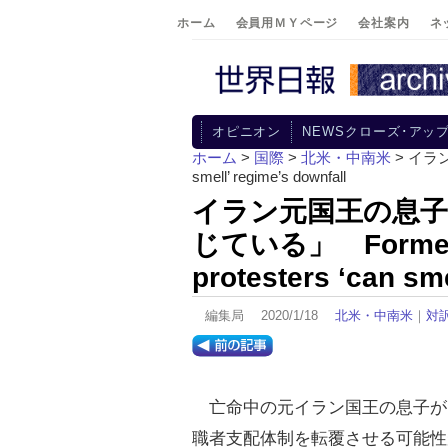
ホーム
会員用ＭＹページ
会社案内
ネ
オピニオン
NEWSクローズ･アッ
ホーム
>
国際
>
北米・中南米
> イラン
smell’ regime’s downfall
イラン元国王の息子
じている」 Former sh
protesters ‘can sme
編集局 2020/1/18
北米・中南米
｜
対
亡命中の元イラン国王の息子が
職者支配体制を転覆させる可能性