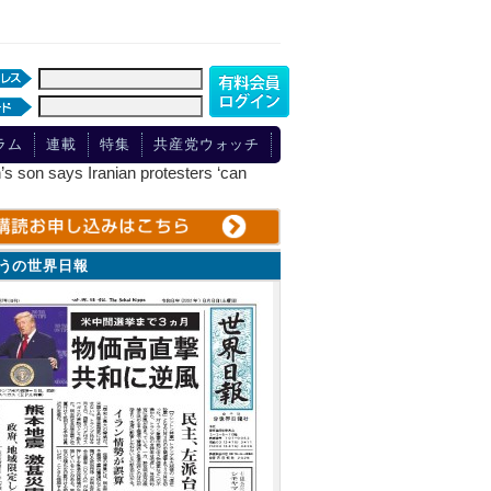
ラム
連載
特集
共産党ウォッチ
 Iranian protesters ‘can
ょうの世界日報