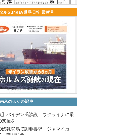
タルSunday世界日報 最新号
南米のほかの記事
説】バイデン氏演説 ウクライナに最
の支援を
の奴隷貿易で謝罪要求 ジャマイカ