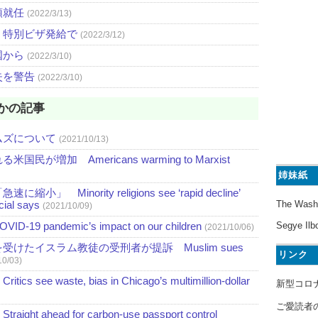
領就任
(2022/3/13)
、特別ビザ発給で
(2022/3/12)
国から
(2022/3/10)
失を警告
(2022/3/10)
かの記事
ムズについて
(2021/10/13)
増加 Americans warming to Marxist
姉妹紙
nority religions see ‘rapid decline’
The Wash
icial says
(2021/10/09)
Segye Ilb
pandemic’s impact on our children
(2021/10/06)
けたイスラム教徒の受刑者が提訴 Muslim sues
リンク
10/03)
waste, bias in Chicago’s multimillion-dollar
新型コロ
ご愛読者
head for carbon-use passport control