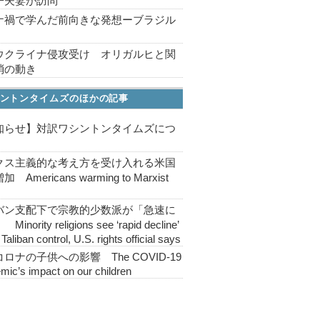
子夫妻が訪問
ナ禍で学んだ前向きな発想ーブラジル
ウクライナ侵攻受け オリガルヒと関
消の動き
ントンタイムズのほかの記事
知らせ】対訳ワシントンタイムズにつ
クス主義的な考え方を受け入れる米国
 Americans warming to Marxist
バン支配下で宗教的少数派が「急速に
inority religions see ‘rapid decline’
Taliban control, U.S. rights official says
ロナの子供への影響 The COVID-19
mic’s impact on our children