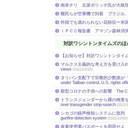
南米チリ 左派ボリッチ氏が大統
難民らが空軍機で到着 ブラジル
外国でも逃れられない花粉症ー米
ＩＰＣＣ報告書 アマゾン森林消
対訳ワシントンタイムズのほ
【お知らせ】対訳ワシントンタイ
マルクス主義的な考え方を受け入れる米国民が
views
(2021/10/10)
タリバン支配下で宗教的少数派が「急速に縮小」 Mi
under Taliban control, U.S. rights off
新型コロナの子供への影響 The COVID-19 
トランスジェンダーから裸の検査を受
over transgender strip-search
(2021/
シカゴの銃声検知システムに批判 Critics see 
gunfire-detection system
(2021/10/02)
炭素使用量パスポートを固辞せよ Straight a