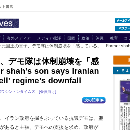
ット書店
プ
海外メディア
メディア批評
国際
政治
沖縄
教育
コ
元国王の息子、デモ隊は体制崩壊を「感じている」 Former shah’s son says
、デモ隊は体制崩壊を「感
ah’s son says Iranian
▼ き
ll’ regime’s downfall
訳ワシントンタイムズ
[会員向け]
、イラン政府を揺さぶっている抗議デモは、聖
があると主張、デモへの支援を求め、政府が