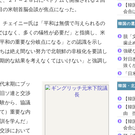
で、２７～２８日にベトナムで開催される２回
【韓
目の米朝首脳会談が焦点になった。
会合は
チェイニー氏は「平和は無償で与えられるの
韓国の選
ではなく、多くの犠牲が必要だ」と指摘し、米
脱「
平和の重要な分岐点になる」との認識を示し
歯止
強硬
ちは絶え間ない努力で北朝鮮の非核化を要請し
対日
期的な結果を考えなくてはいけない」と強調し
抜く
「日
代末期にブッ
韓国・北
旧ソ連と交渉
【韓
験から、協議
【韓
て）重要な内
由 
訓を学んだ」
【韓
会合は
交渉において