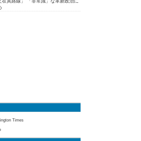
文在寅路線」 「非常識」な革新政治に
め
ington Times
o