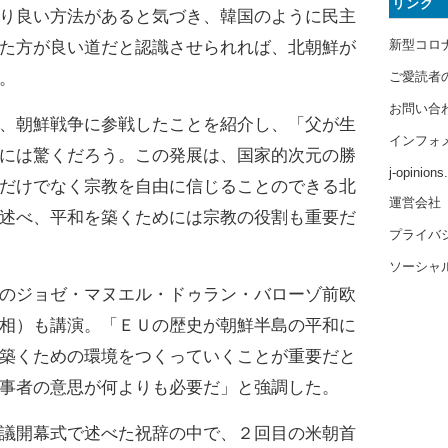
リンク
り良い方法があると気づき、韓国のように民主
新型コロ
た方が良い道だと認識させられれば、北朝鮮が
。
ご愛読者
お問い合
、朝鮮戦争に参戦したことを紹介し、「父が生
インフォ
には驚くだろう。この発展は、国家的次元の勝
j-opinion
だけでなく宗教を自由に信じることのできる北
運営会社
述べ、平和を築くためには宗教の役割も重要だ
プライバ
ソーシャ
のジョゼ・マヌエル・ドゥラン・バローゾ前欧
相）も講演。「ＥＵの歴史が朝鮮半島の平和に
築くための環境をつくっていくことが重要だと
事者の意思が何よりも必要だ」と強調した。
議開幕式で述べた祝辞の中で、２回目の米朝首