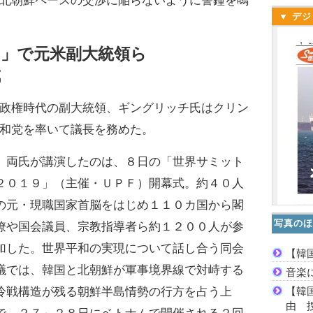
北朝鮮ペースの交渉に陥らないように警鐘を鳴
▼ デジ
９」で元米副大統領ら
戒
政権時代の副大統領、ギングリッチ氏はクリン
和党を率いて議長を務めた。
両氏が講演したのは、８日の「世界サミット
２０１９」（主催・ＵＰＦ）開幕式。約４０人
の元・現職国家首脳をはじめ１１０カ国から閣
写真のほ
僚や国会議員、宗教指導者ら約１２００人が参
加した。世界平和の実現について話し合う同会
【韓
議では、韓国と北朝鮮が軍事境界線で対峙する
音楽
【韓
冷戦構造が残る朝鮮半島情勢の行方を占う上
由 