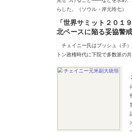
見せつけること――などを求め、
らした。（ソウル・岸元玲七）
「世界サミット２０１
北ペースに陥る妥協警
チェイニー氏はブッシュ（子）
トン政権時代に下院で多数派の共