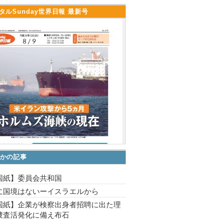
タルSunday世界日報 最新号
かの記事
国紙】委員会共和国
に国境はないーイスラエルから
国紙】企業が検察出身者招聘に出た理
捜査活発化に備え布石