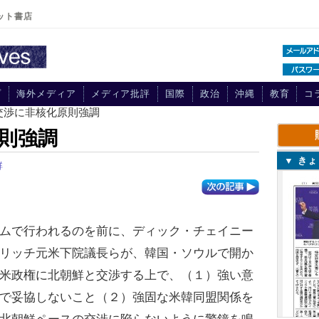
ット書店
プ
海外メディア
メディア批評
国際
政治
沖縄
教育
コ
交渉に非核化原則強調
則強調
▼ き
鮮
ムで行われるのを前に、ディック・チェイニー
リッチ元米下院議長らが、韓国・ソウルで開か
米政権に北朝鮮と交渉する上で、（１）強い意
で妥協しないこと（２）強固な米韓同盟関係を