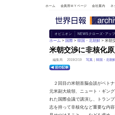
ホーム
会員用ＭＹページ
会社案内
ネ
オピニオン
NEWSクローズ･アッ
ホーム
>
国際
>
韓国・北朝鮮
> 米朝
米朝交渉に非核化原
編集局 2019/2/19
写真
｜
韓国・北朝
２回目の米朝首脳会談がベトナ
元米副大統領、ニュート・ギング
れた国際会議で講演し、トランプ
志を持って非核化など重要な内容