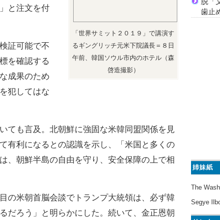
脱「
」と注文を付
歯止
「世界サミット２０１９」で講演す
検証可能で不
るギングリッチ元米下院議長＝８日
午前、韓国ソウル市内のホテル（森
標を確認する
啓造撮影）
な成果のため
を犯してはな
いても言及。北朝鮮に強固な米韓同盟関係を見
て有利になるとの認識を示し、「米国と多くの
は、朝鮮半島の自由を守り、安全保障の上で相
姉妹紙
The Wash
目の米朝首脳会談でトランプ大統領は、必ず韓
Segye Ilb
るだろう」と明らかにした。続いて、金正恩朝