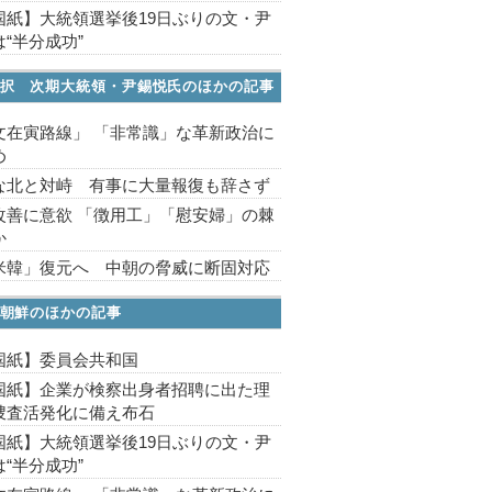
国紙】大統領選挙後19日ぶりの文・尹
“半分成功”
択 次期大統領・尹錫悦氏のほかの記事
文在寅路線」 「非常識」な革新政治に
め
な北と対峙 有事に大量報復も辞さず
改善に意欲 「徴用工」「慰安婦」の棘
か
米韓」復元へ 中朝の脅威に断固対応
朝鮮のほかの記事
国紙】委員会共和国
国紙】企業が検察出身者招聘に出た理
捜査活発化に備え布石
国紙】大統領選挙後19日ぶりの文・尹
“半分成功”