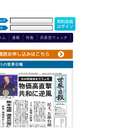
ラム
連載
特集
共産党ウォッチ
ょうの世界日報