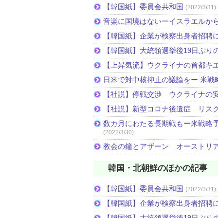
【韓国紙】委員会共和国
(2022/3/31)
音楽に国境はないーイスラエルか
【韓国紙】企業が検察出身者招聘
【韓国紙】大統領選挙後19日ぶりの
【上昇気流】ウクライナの首都キ
日米で対中核抑止の議論をー 米戦
【社説】停戦交渉 ウクライナの
【社説】新型コロナ後遺症 リス
数カ月にわたる長期戦もー米戦略予
(2022/3/30)
教会の鐘とアザーン オーストリ
韓国・北朝鮮のほかの記事
【韓国紙】委員会共和国
(2022/3/31)
【韓国紙】企業が検察出身者招聘
【韓国紙】大統領選挙後19日ぶりの