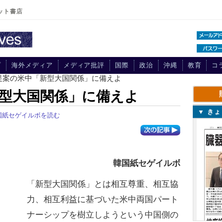
ット書店
プ
海外メディア
メディア批評
国際
政治
沖縄
教育
コ
国提案の米中「新型大国関係」に備えよ
型大国関係」に備えよ
▼ き
国紙セゲイルボを読む
韓国紙セゲイルボ
「新型大国関係」とは相互尊重、相互協
力、相互利益に基づいた米中両国パート
ナーシップを樹立しようという中国側の