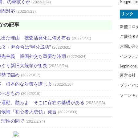
婦」の棘抜くか
Segye Ilb
(2022/3/24)
断固対応
(2022/3/23)
リンク
かの記事
新型コロ
ご愛読者
に出た理由 捜査活発化に備え布石
(2022/3/31)
お問い合
文・尹会合は“半分成功”
(2022/3/31)
優先主義 韓国外交も重要な時期
インフォ
(2022/3/24)
めぐり新旧大統領が衝突
j-opinion
(2022/3/24)
姿勢で臨め
運営会社
(2022/3/17)
事 根本的な対策を講じよ
(2022/3/10)
プライバ
ぶべきもの
(2022/3/10)
ソーシャ
一運動」顧みよ そこに存在の基礎がある
(2022/3/03)
明候補「初心者大統領」発言
(2022/3/03)
と理性の間で
(2022/2/24)