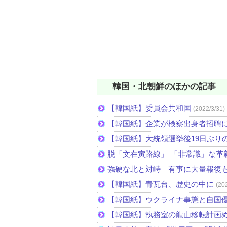
韓国・北朝鮮のほかの記事
【韓国紙】委員会共和国
(2022/3/31)
【韓国紙】企業が検察出身者招聘
【韓国紙】大統領選挙後19日ぶりの
脱「文在寅路線」 「非常識」な革
強硬な北と対峙 有事に大量報復
【韓国紙】青瓦台、歴史の中に
(20
【韓国紙】ウクライナ事態と自国
【韓国紙】執務室の龍山移転計画