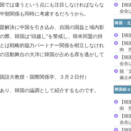
国では違うという点にも注目しなければならな
【韓
会合は
中朝関係も同時に考慮するだろうから。
韓国・北
題解決に中国を引き込み、自国の国益と域内影
【韓
の際、韓国は“頭越し”を警戒し、韓米同盟の持
【韓
とは戦略的協力パートナー関係を樹立しなけれ
由 
の活動舞台の大洋に韓国が占める席を逃がして
【韓
会合は
脱「
国語大教授・国際関係学、３月２日付）
歯止
韓国紙セ
あり、韓国の論調として紹介するものです。
【韓
由 
【韓
会合は
【韓