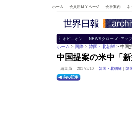
ホーム
会員用ＭＹページ
会社案内
ネ
オピニオン
NEWSクローズ･アッ
ホーム
>
国際
>
韓国・北朝鮮
> 中
中国提案の米中「新
編集局 2017/3/10
韓国・北朝鮮
｜
韓