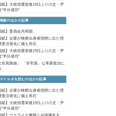
国紙】大統領選挙後19日ぶりの文・尹
“半分成功”
朝鮮のほかの記事
国紙】委員会共和国
国紙】企業が検察出身者招聘に出た理
捜査活発化に備え布石
国紙】大統領選挙後19日ぶりの文・尹
“半分成功”
文在寅路線」 「非常識」な革新政治に
め
ゲイルボを読むのほかの記事
国紙】企業が検察出身者招聘に出た理
捜査活発化に備え布石
国紙】大統領選挙後19日ぶりの文・尹
“半分成功”
国紙】ウクライナ事態と自国優先主