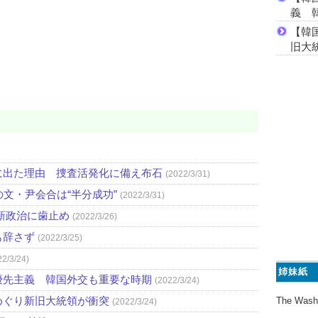
義 
【韓
旧大
に出た理由 捜査活発化に備え布石
(2022/3/31)
文・尹会合は“半分成功”
(2022/3/31)
新政治に歯止め
(2022/3/26)
も辞さず
(2022/3/25)
22/3/24)
姉妹紙
優先主義 韓国外交も重要な時期
(2022/3/24)
めぐり新旧大統領が衝突
The Wash
(2022/3/24)