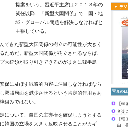
提案をいう。習近平主席は２０１３年の
▼ デジ
就任以降、「新型大国関係」で二国・地
域・グローバル問題を解決しなければと
主張している。
んできた新型大国関係の樹立の可能性が大きく
るためだ。新型大国関係が樹立されるならば、
プ大統領が取り引きできるのがまさに韓半島
安保に及ぼす戦略的内容に注目しなければなら
写真のほ
し緊張局面を減少させるという肯定的作用もあ
枠組みではない。
【韓
音楽
定について、自国の主導権を確保しようとする
【韓
に韓国の立場を大きく反映させることがカギ
由 