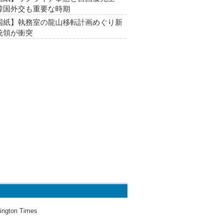
韓国外交も重要な時期
国紙】執務室の龍山移転計画めぐり新
統領が衝突
ington Times