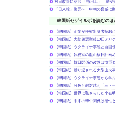
対日改善に意欲 「徴用工」「慰安
「日米韓」復元へ 中朝の脅威に
韓国紙セゲイルボを読むのほ
【韓国紙】企業が検察出身者招聘
【韓国紙】大統領選挙後19日ぶりの
【韓国紙】ウクライナ事態と自国
【韓国紙】執務室の龍山移転計画
【韓国紙】韓日関係の改善は慎重
【韓国紙】繰り返される大型山火
【韓国紙】ウクライナ事態から学
【韓国紙】分裂と敵対越え「三・
【韓国紙】世界に恥さらした李在
【韓国紙】未来の韓中関係は感性