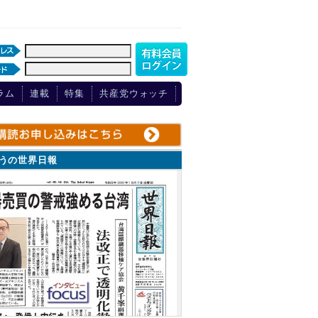
ラム
連載
特集
共産党ウォッチ
ょうの世界日報