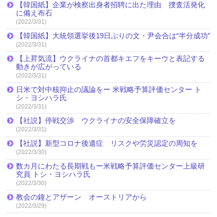
【韓国紙】企業が検察出身者招聘に出た理由 捜査活発化
に備え布石
(2022/3/31)
【韓国紙】大統領選挙後19日ぶりの文・尹会合は“半分成功”
(2022/3/31)
【上昇気流】ウクライナの首都キエフをキーウと表記する
動きが広がっている
(2022/3/31)
日米で対中核抑止の議論をー 米戦略予算評価センター ト
シ・ヨシハラ氏
(2022/3/31)
【社説】停戦交渉 ウクライナの安全保障確立を
(2022/3/31)
【社説】新型コロナ後遺症 リスクや労災認定の周知を
(2022/3/30)
数カ月にわたる長期戦もー米戦略予算評価センター上級研
究員 トシ・ヨシハラ氏
(2022/3/30)
教会の鐘とアザーン オーストリアから
(2022/3/29)