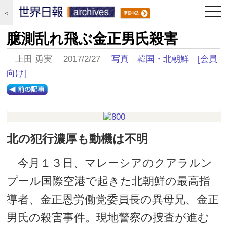
togg
＜
navi
臆測乱れ飛ぶ金正男氏殺害
上田 勇実 2017/2/27
写真
｜
韓国・北朝鮮
[会員
向け]
北の犯行濃厚も動機は不明
今月１３日、マレーシアのクアラルン
プール国際空港で起きた北朝鮮の最高指
導者、金正恩労働党委員長の異母兄、金正
男氏の殺害事件。現地警察の捜査が進む