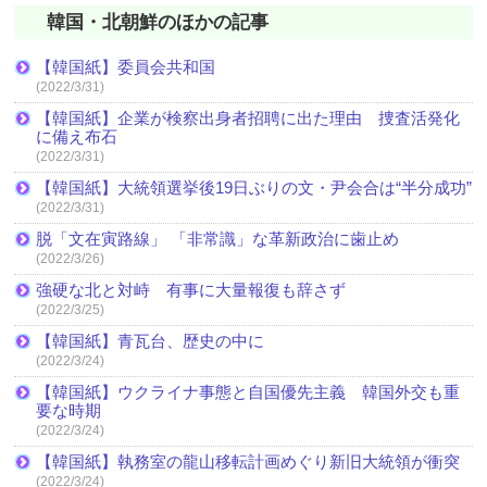
韓国・北朝鮮のほかの記事
【韓国紙】委員会共和国
(2022/3/31)
【韓国紙】企業が検察出身者招聘に出た理由 捜査活発化
に備え布石
(2022/3/31)
【韓国紙】大統領選挙後19日ぶりの文・尹会合は“半分成功”
(2022/3/31)
脱「文在寅路線」 「非常識」な革新政治に歯止め
(2022/3/26)
強硬な北と対峙 有事に大量報復も辞さず
(2022/3/25)
【韓国紙】青瓦台、歴史の中に
(2022/3/24)
【韓国紙】ウクライナ事態と自国優先主義 韓国外交も重
要な時期
(2022/3/24)
【韓国紙】執務室の龍山移転計画めぐり新旧大統領が衝突
(2022/3/24)