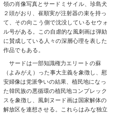
領の肖像写真とサードミサイル、珍島犬
２頭がおり、崔順実が注射器の束を持っ
て、その向こう側で沈没しているセウォ
ル号がある。この自虐的な風刺画は弾劾
に賛成している人々の深層心理を表した
作品でもある。
サードは一部知識権力エリートの蘇
（よみがえ）った事大主義を象徴し、慰
安婦像は党派争いの結果、植民地になっ
た韓民族の悪循環の植民地コンプレック
スを象徴し、風刺ヌード画は国家解体の
解放区を連想させる。これらはみな独立