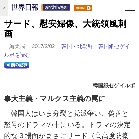
togg
＜
navi
サード、慰安婦像、大統領風刺
画
編集局 2017/2/02
韓国・北朝鮮
｜
韓国紙セゲイ
ルボを読む
韓国紙セゲイルボ
事大主義・マルクス主義の罠に
韓国人はいま分裂と党派争い、偽善と
怒号のドラマの中にいる。ドラマの決定
的な３場面がまさにサード（高高度防衛