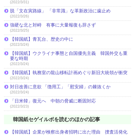
(2022/3/31)
脱「文在寅路線」 「非常識」な革新政治に歯止め
(2022/3/26)
強硬な北と対峙 有事に大量報復も辞さず
(2022/3/25)
【韓国紙】青瓦台、歴史の中に
(2022/3/24)
【韓国紙】ウクライナ事態と自国優先主義 韓国外交も重
要な時期
(2022/3/24)
【韓国紙】執務室の龍山移転計画めぐり新旧大統領が衝突
(2022/3/24)
対日改善に意欲 「徴用工」「慰安婦」の棘抜くか
(2022/3/24)
「日米韓」復元へ 中朝の脅威に断固対応
(2022/3/23)
韓国紙セゲイルボを読むのほかの記事
【韓国紙】企業が検察出身者招聘に出た理由 捜査活発化