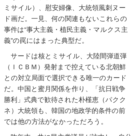
ミサイル）、慰安婦像、大統領風刺ヌー
ド画だ。一見、何の関連もないこれらの
事件は“事大主義・植民主義・マルクス主
義”の罠にはまった典型だ。
サードは核とミサイル、大陸間弾道弾
（ＩＣＢＭ）発射まで控えている北朝鮮
との対立局面で選択できる唯一のカード
だ。中国と蜜月関係を作り、「抗日戦争
勝利」式典で歓待された朴槿恵（パクク
ネ）大統領も、韓国の地政学的条件の前
では他の方法がなかっただろう。