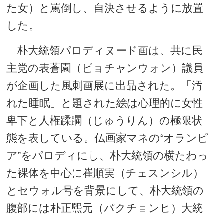
た女）と罵倒し、自決させるように放置
した。
朴大統領パロディヌード画は、共に民
主党の表蒼園（ピョチャンウォン）議員
が企画した風刺画展に出品された。「汚
れた睡眠」と題された絵は心理的に女性
卑下と人権蹂躙（じゅうりん）の極限状
態を表している。仏画家マネの“オランピ
ア”をパロディにし、朴大統領の横たわっ
た裸体を中心に崔順実（チェスンシル）
とセウォル号を背景にして、朴大統領の
腹部には朴正煕元（パクチョンヒ）大統