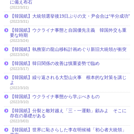
に備え布石
(2022/3/31)
【韓国紙】大統領選挙後19日ぶりの文・尹会合は“半分成功”
(2022/3/31)
【韓国紙】ウクライナ事態と自国優先主義 韓国外交も重
要な時期
(2022/3/24)
【韓国紙】執務室の龍山移転計画めぐり新旧大統領が衝突
(2022/3/24)
【韓国紙】韓日関係の改善は慎重姿勢で臨め
(2022/3/17)
【韓国紙】繰り返される大型山火事 根本的な対策を講じ
よ
(2022/3/10)
【韓国紙】ウクライナ事態から学ぶべきもの
(2022/3/10)
【韓国紙】分裂と敵対越え「三・一運動」顧みよ そこに
存在の基礎がある
(2022/3/03)
【韓国紙】世界に恥さらした李在明候補「初心者大統領」