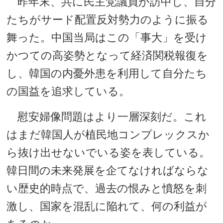
昨年末、共に民主党議員が訪中し、自分
たちがサード配置反対勢力のように振る
舞った。中国当局はこの「事大」を受け
かつての高姿勢となって経済関税報復を
し、韓国の内憂外患を利用して自分たち
の国益を追求している。
慰安婦像問題はより一層深刻だ。これ
はまだ韓国人が植民地コンプレックスか
ら抜け出せないでいる姿を表している。
韓日間の未来発展を企てなければならな
い歴史的時点で、過去の恨みと憤怒を刺
激し、国家を混乱に陥れて、何の利益が