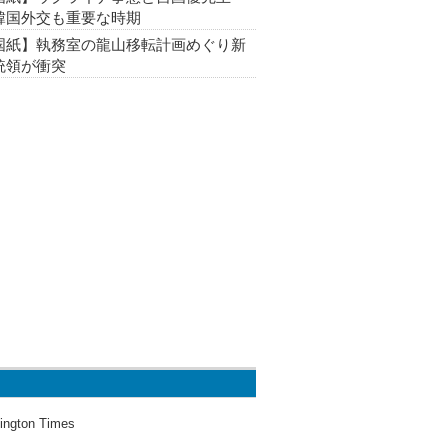
韓国外交も重要な時期
国紙】執務室の龍山移転計画めぐり新
統領が衝突
ington Times