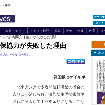
ット書店
プ
海外メディア
メディア批評
国際
政治
沖縄
教育
コ
東アジア多者間安保協力が失敗した理由
保協力が失敗した理由
▼ き
国紙セゲイルボを読む
韓国紙セゲイルボ
北東アジアで多者間信頼構築の機会の
入り口が閉じられ、激烈な軍備拡張競争
時代に突入して１０年余りになる。こう