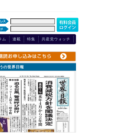
ラム
連載
特集
共産党ウォッチ
ょうの世界日報