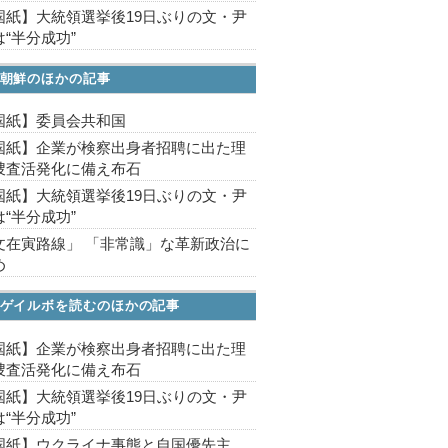
国紙】大統領選挙後19日ぶりの文・尹
“半分成功”
朝鮮のほかの記事
国紙】委員会共和国
国紙】企業が検察出身者招聘に出た理
捜査活発化に備え布石
国紙】大統領選挙後19日ぶりの文・尹
“半分成功”
文在寅路線」 「非常識」な革新政治に
め
ゲイルボを読むのほかの記事
国紙】企業が検察出身者招聘に出た理
捜査活発化に備え布石
国紙】大統領選挙後19日ぶりの文・尹
“半分成功”
国紙】ウクライナ事態と自国優先主