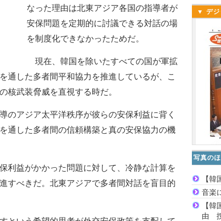
なった理由は北東アジア各国の指導者が
▼ デジ
安保問題を定期的に討議できる対話の場
を制度化できなかったためだ。
現在、韓国を除いたすべての国が軍拡
を通した多者間平和協力を推進しているが、こ
の核武装脅威を直視する時だ。
導のアジア太平洋秩序が彼らの安保利益に背く
を通した多者間の信頼構築と真の安保協力の機
写真のほ
保利益がかかった問題に対して、冷静な計算を
【韓
進すべきだ。北東アジアで多者間対話を盲目的
音楽
【韓
由 