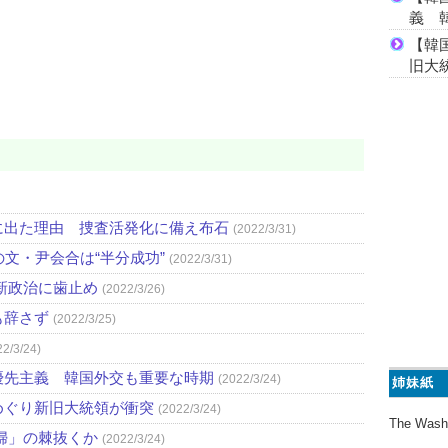
義 
【韓
旧大
に出た理由 捜査活発化に備え布石
(2022/3/31)
文・尹会合は“半分成功”
(2022/3/31)
新政治に歯止め
(2022/3/26)
も辞さず
(2022/3/25)
22/3/24)
優先主義 韓国外交も重要な時期
(2022/3/24)
姉妹紙
めぐり新旧大統領が衝突
(2022/3/24)
The Wash
婦」の棘抜くか
(2022/3/24)