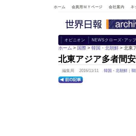
ホーム
会員用ＭＹページ
会社案内
ネ
オピニオン
NEWSクローズ･アッ
ホーム
>
国際
>
韓国・北朝鮮
> 北
北東アジア多者間安
編集局 2016/11/11
韓国・北朝鮮
｜
韓