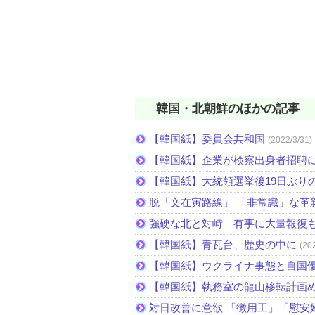
韓国・北朝鮮のほかの記事
【韓国紙】委員会共和国
(2022/3/31)
【韓国紙】企業が検察出身者招聘
【韓国紙】大統領選挙後19日ぶりの
脱「文在寅路線」 「非常識」な革
強硬な北と対峙 有事に大量報復
【韓国紙】青瓦台、歴史の中に
(20
【韓国紙】ウクライナ事態と自国
【韓国紙】執務室の龍山移転計画
対日改善に意欲 「徴用工」「慰安