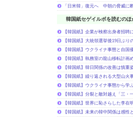
「日米韓」復元へ 中朝の脅威に
韓国紙セゲイルボを読むのほ
【韓国紙】企業が検察出身者招聘
【韓国紙】大統領選挙後19日ぶりの
【韓国紙】ウクライナ事態と自国
【韓国紙】執務室の龍山移転計画
【韓国紙】韓日関係の改善は慎重
【韓国紙】繰り返される大型山火
【韓国紙】ウクライナ事態から学
【韓国紙】分裂と敵対越え「三・
【韓国紙】世界に恥さらした李在
【韓国紙】未来の韓中関係は感性