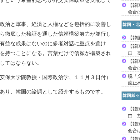
すという希望的思考が外交安保政策を支配して
【韓
会合は
政治と軍事、経済と人権などを包括的に改善し
韓国・北
ら徹底した検証を通した信頼構築努力が並行し
【韓
有益な成果はないのに多者対話に重点を置け
【韓
由 
を持つことになる。言葉だけで信頼が構築され
【韓
してはならない。
会合は
脱「
安保大学院教授・国際政治学、１１月３日付）
歯止
あり、韓国の論調として紹介するものです。
韓国紙セ
【韓
由 
【韓
会合は
【韓