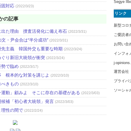
Segye Ilb
断固対応
(2022/3/23)
リンク
かの記事
新型コロ
に出た理由 捜査活発化に備え布石
(2022/3/31)
ご愛読者
文・尹会合は“半分成功”
(2022/3/31)
お問い合
優先主義 韓国外交も重要な時期
(2022/3/24)
インフォ
めぐり新旧大統領が衝突
(2022/3/24)
j-opinion
姿勢で臨め
(2022/3/17)
運営会社
事 根本的な対策を講じよ
(2022/3/10)
プライバ
ぶべきもの
(2022/3/10)
ソーシャ
一運動」顧みよ そこに存在の基礎がある
(2022/3/03)
明候補「初心者大統領」発言
(2022/3/03)
と理性の間で
(2022/2/24)