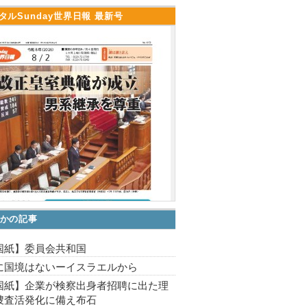
タルSunday世界日報 最新号
かの記事
国紙】委員会共和国
に国境はないーイスラエルから
国紙】企業が検察出身者招聘に出た理
捜査活発化に備え布石