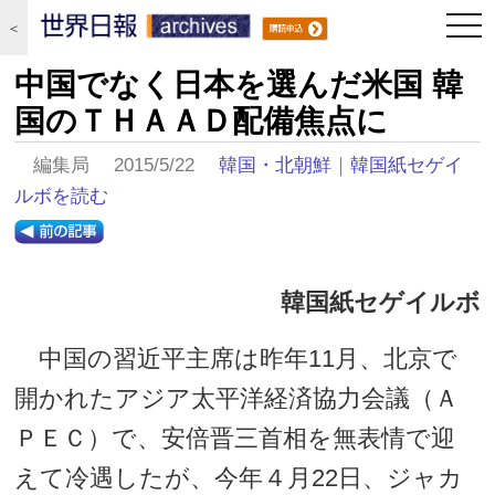
togg
＜
navi
中国でなく日本を選んだ米国 韓
国のＴＨＡＡＤ配備焦点に
編集局 2015/5/22
韓国・北朝鮮
｜
韓国紙セゲイ
ルボを読む
韓国紙セゲイルボ
中国の習近平主席は昨年11月、北京で
開かれたアジア太平洋経済協力会議（Ａ
ＰＥＣ）で、安倍晋三首相を無表情で迎
えて冷遇したが、今年４月22日、ジャカ