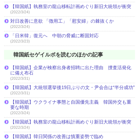
【韓国紙】執務室の龍山移転計画めぐり新旧大統領が衝突
(2022/3/24)
対日改善に意欲 「徴用工」「慰安婦」の棘抜くか
(2022/3/24)
「日米韓」復元へ 中朝の脅威に断固対応
(2022/3/23)
韓国紙セゲイルボを読むのほかの記事
【韓国紙】企業が検察出身者招聘に出た理由 捜査活発化
に備え布石
(2022/3/31)
【韓国紙】大統領選挙後19日ぶりの文・尹会合は“半分成功”
(2022/3/31)
【韓国紙】ウクライナ事態と自国優先主義 韓国外交も重
要な時期
(2022/3/24)
【韓国紙】執務室の龍山移転計画めぐり新旧大統領が衝突
(2022/3/24)
【韓国紙】韓日関係の改善は慎重姿勢で臨め