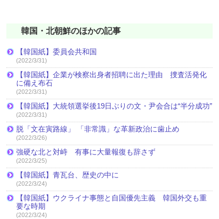
韓国・北朝鮮のほかの記事
【韓国紙】委員会共和国
(2022/3/31)
【韓国紙】企業が検察出身者招聘に出た理由 捜査活発化
に備え布石
(2022/3/31)
【韓国紙】大統領選挙後19日ぶりの文・尹会合は“半分成功”
(2022/3/31)
脱「文在寅路線」 「非常識」な革新政治に歯止め
(2022/3/26)
強硬な北と対峙 有事に大量報復も辞さず
(2022/3/25)
【韓国紙】青瓦台、歴史の中に
(2022/3/24)
【韓国紙】ウクライナ事態と自国優先主義 韓国外交も重
要な時期
(2022/3/24)