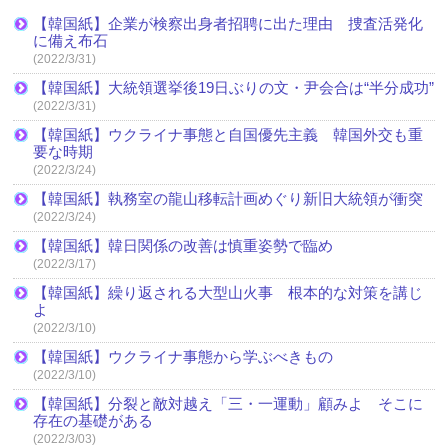
【韓国紙】企業が検察出身者招聘に出た理由 捜査活発化
に備え布石
(2022/3/31)
【韓国紙】大統領選挙後19日ぶりの文・尹会合は“半分成功”
(2022/3/31)
【韓国紙】ウクライナ事態と自国優先主義 韓国外交も重
要な時期
(2022/3/24)
【韓国紙】執務室の龍山移転計画めぐり新旧大統領が衝突
(2022/3/24)
【韓国紙】韓日関係の改善は慎重姿勢で臨め
(2022/3/17)
【韓国紙】繰り返される大型山火事 根本的な対策を講じ
よ
(2022/3/10)
【韓国紙】ウクライナ事態から学ぶべきもの
(2022/3/10)
【韓国紙】分裂と敵対越え「三・一運動」顧みよ そこに
存在の基礎がある
(2022/3/03)