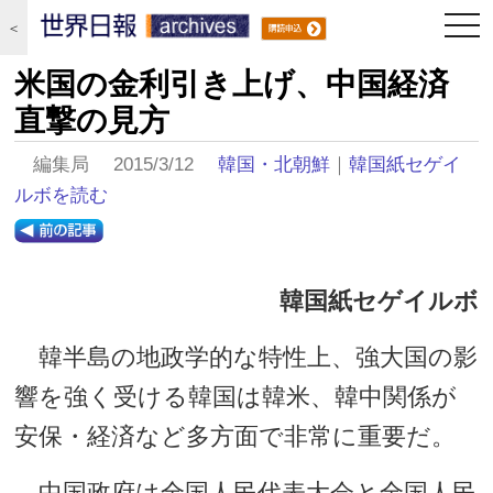
togg
＜
navi
米国の金利引き上げ、中国経済
直撃の見方
編集局 2015/3/12
韓国・北朝鮮
｜
韓国紙セゲイ
ルボを読む
韓国紙セゲイルボ
韓半島の地政学的な特性上、強大国の影
響を強く受ける韓国は韓米、韓中関係が
安保・経済など多方面で非常に重要だ。
中国政府は全国人民代表大会と全国人民