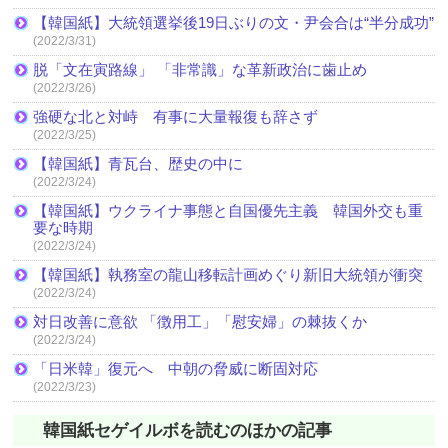
【韓国紙】大統領選挙後19日ぶりの文・尹会合は“半分成功”
(2022/3/31)
脱「文在寅路線」 「非常識」な革新政治に歯止め
(2022/3/26)
強硬な北と対峙 有事に大量報復も辞さず
(2022/3/25)
【韓国紙】青瓦台、歴史の中に
(2022/3/24)
【韓国紙】ウクライナ事態と自国優先主義 韓国外交も重
要な時期
(2022/3/24)
【韓国紙】執務室の龍山移転計画めぐり新旧大統領が衝突
(2022/3/24)
対日改善に意欲 「徴用工」「慰安婦」の棘抜くか
(2022/3/24)
「日米韓」復元へ 中朝の脅威に断固対応
(2022/3/23)
韓国紙セゲイルボを読むのほかの記事