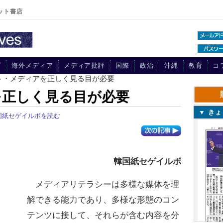
ット書店
プ
海外メディア
メディア批評
国際
政治
沖縄
教育
コ
ット・メディアを正しく見る目が必要
を正しく見る目が必要
▼ き
国紙セゲイルボを読む
韓国紙セゲイルボ
メディアリテラシーは多様な媒体を理
解できる能力であり、多様な形態のコン
テンツに接して、それらが含む内容を分