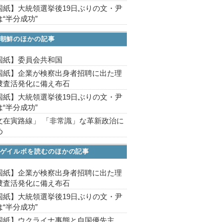
国紙】大統領選挙後19日ぶりの文・尹
“半分成功”
朝鮮のほかの記事
国紙】委員会共和国
国紙】企業が検察出身者招聘に出た理
捜査活発化に備え布石
国紙】大統領選挙後19日ぶりの文・尹
“半分成功”
文在寅路線」 「非常識」な革新政治に
め
ゲイルボを読むのほかの記事
国紙】企業が検察出身者招聘に出た理
捜査活発化に備え布石
国紙】大統領選挙後19日ぶりの文・尹
“半分成功”
国紙】ウクライナ事態と自国優先主