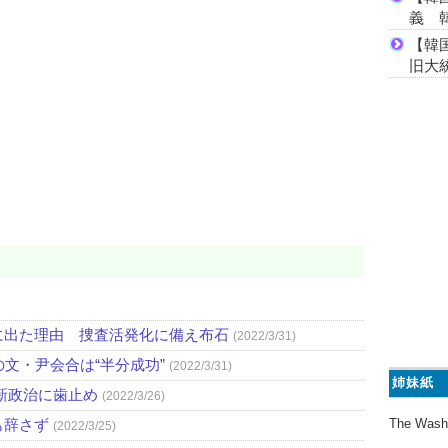
義 
【韓
旧大
に出た理由 捜査活発化に備え布石
(2022/3/31)
文・尹会合は“半分成功”
(2022/3/31)
姉妹紙
新政治に歯止め
(2022/3/26)
The Wash
も辞さず
(2022/3/25)