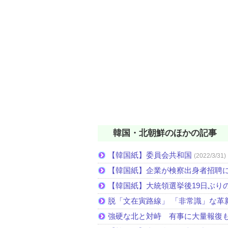
韓国・北朝鮮のほかの記事
【韓国紙】委員会共和国
(2022/3/31)
【韓国紙】企業が検察出身者招聘
【韓国紙】大統領選挙後19日ぶりの
脱「文在寅路線」 「非常識」な革
強硬な北と対峙 有事に大量報復