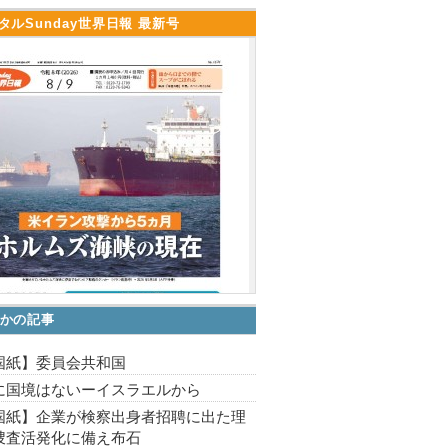
タルSunday世界日報 最新号
かの記事
国紙】委員会共和国
に国境はないーイスラエルから
国紙】企業が検察出身者招聘に出た理
捜査活発化に備え布石