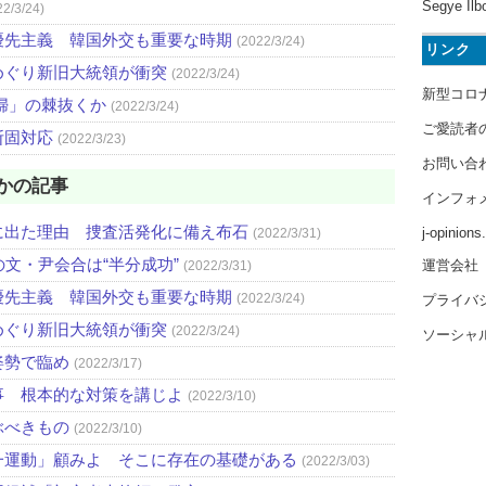
Segye Ilb
22/3/24)
優先主義 韓国外交も重要な時期
(2022/3/24)
リンク
めぐり新旧大統領が衝突
(2022/3/24)
新型コロ
婦」の棘抜くか
(2022/3/24)
ご愛読者
断固対応
(2022/3/23)
お問い合
かの記事
インフォ
に出た理由 捜査活発化に備え布石
j-opinion
(2022/3/31)
文・尹会合は“半分成功”
運営会社
(2022/3/31)
優先主義 韓国外交も重要な時期
(2022/3/24)
プライバ
めぐり新旧大統領が衝突
(2022/3/24)
ソーシャ
姿勢で臨め
(2022/3/17)
事 根本的な対策を講じよ
(2022/3/10)
ぶべきもの
(2022/3/10)
一運動」顧みよ そこに存在の基礎がある
(2022/3/03)