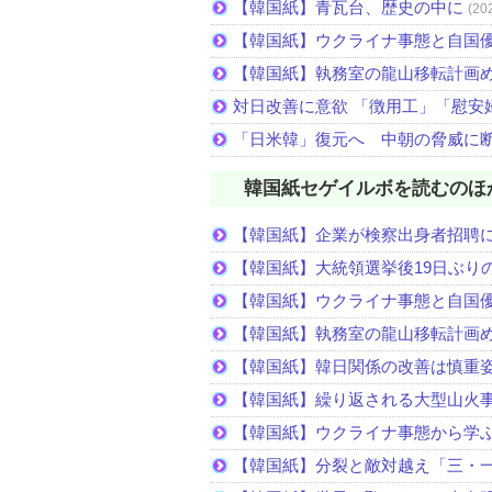
【韓国紙】青瓦台、歴史の中に
(20
【韓国紙】ウクライナ事態と自国
【韓国紙】執務室の龍山移転計画
対日改善に意欲 「徴用工」「慰安
「日米韓」復元へ 中朝の脅威に
韓国紙セゲイルボを読むのほ
【韓国紙】企業が検察出身者招聘
【韓国紙】大統領選挙後19日ぶりの
【韓国紙】ウクライナ事態と自国
【韓国紙】執務室の龍山移転計画
【韓国紙】韓日関係の改善は慎重
【韓国紙】繰り返される大型山火
【韓国紙】ウクライナ事態から学
【韓国紙】分裂と敵対越え「三・