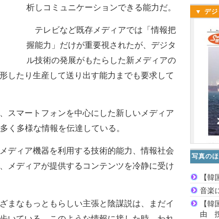
析しコミュニケーションできる能力だ。
▼ デジ
テレビなど既存メディアでは「情報把
握能力」だけが重要視されたが、デジタ
ル技術の発展がもたらした新メディアの
形したり生産して送り出す能力までも要求して
、スマートフォンを中心にした新しいメディア
に多く多様な情報を伝達している。
メディア機器を利用する技術的能力、情報社会
写真のほ
、メディアが提供するコンテンツを冷静に受け
【韓
音楽
ざまなもっともらしい主張と陰謀説は、まだイ
【韓
由 
歩いている。このような情報に接した時、われ