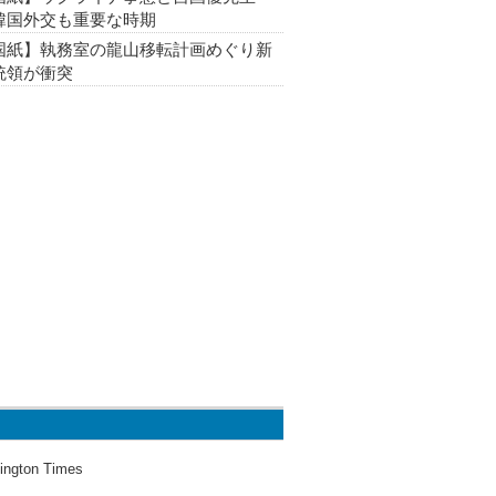
韓国外交も重要な時期
国紙】執務室の龍山移転計画めぐり新
統領が衝突
ington Times