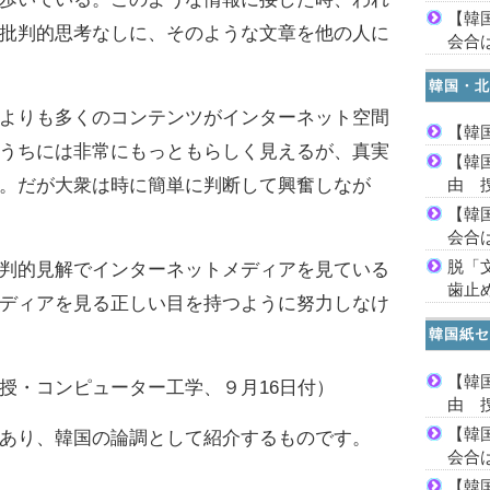
【韓
批判的思考なしに、そのような文章を他の人に
会合は
韓国・北
よりも多くのコンテンツがインターネット空間
【韓
うちには非常にもっともらしく見えるが、真実
【韓
。だが大衆は時に簡単に判断して興奮しなが
由 
【韓
会合は
脱「
判的見解でインターネットメディアを見ている
歯止
ディアを見る正しい目を持つように努力しなけ
韓国紙セ
【韓
授・コンピューター工学、９月16日付）
由 
【韓
あり、韓国の論調として紹介するものです。
会合は
【韓