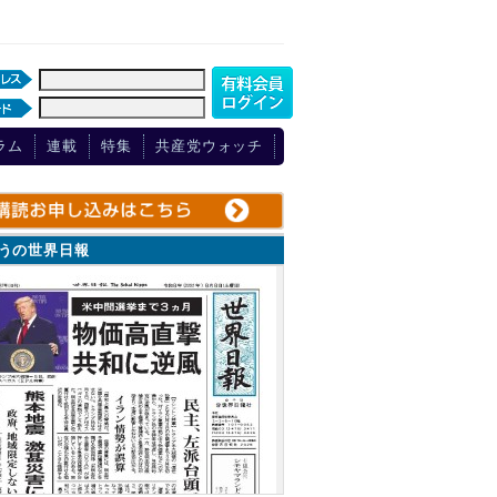
ラム
連載
特集
共産党ウォッチ
ょうの世界日報