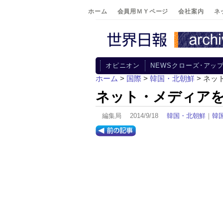
ホーム
会員用ＭＹページ
会社案内
ネ
オピニオン
NEWSクローズ･アッ
ホーム
>
国際
>
韓国・北朝鮮
> ネ
ネット・メディア
編集局 2014/9/18
韓国・北朝鮮
｜
韓