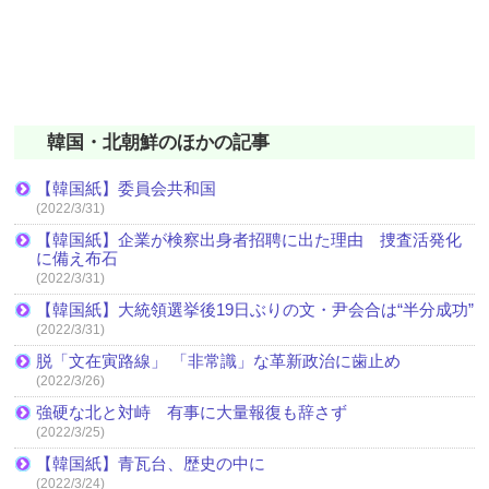
韓国・北朝鮮のほかの記事
【韓国紙】委員会共和国
(2022/3/31)
【韓国紙】企業が検察出身者招聘に出た理由 捜査活発化
に備え布石
(2022/3/31)
【韓国紙】大統領選挙後19日ぶりの文・尹会合は“半分成功”
(2022/3/31)
脱「文在寅路線」 「非常識」な革新政治に歯止め
(2022/3/26)
強硬な北と対峙 有事に大量報復も辞さず
(2022/3/25)
【韓国紙】青瓦台、歴史の中に
(2022/3/24)