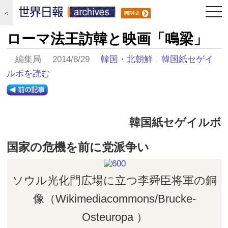
togg
＜
navi
ローマ法王訪韓と映画「鳴梁」
編集局 2014/8/29
韓国・北朝鮮
｜
韓国紙セゲイ
ルボを読む
韓国紙セゲイルボ
国家の危機を前に党派争い
ソウル光化門広場に立つ李舜臣将軍の銅
像（Wikimediacommons/Brucke-
Osteuropa ）