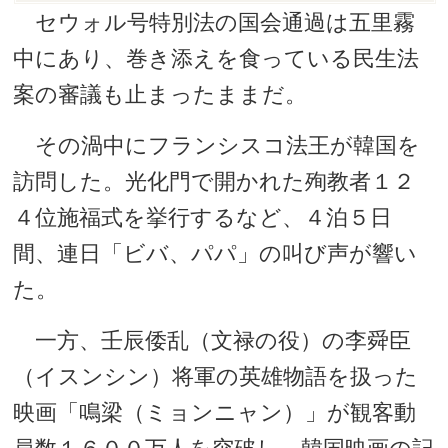
セウォル号特別法の国会通過は五里霧
中にあり、巻き添えを食っている民生法
案の審議も止まったままだ。
その渦中にフランシスコ法王が韓国を
訪問した。光化門で開かれた殉教者１２
４位施福式を挙行するなど、４泊５日
間、連日「ビバ、パパ」の叫び声が響い
た。
一方、壬辰倭乱（文禄の役）の李舜臣
（イスンシン）将軍の英雄物語を扱った
映画「鳴梁（ミョンニャン）」が観客動