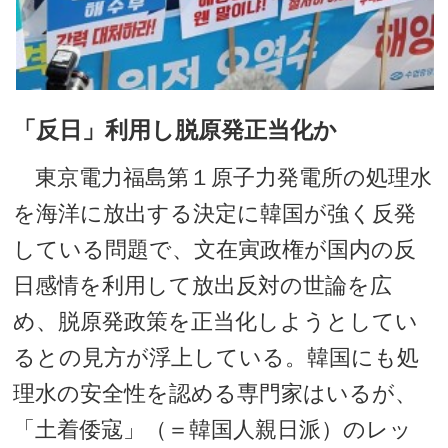
「反日」利用し脱原発正当化か
東京電力福島第１原子力発電所の処理水
を海洋に放出する決定に韓国が強く反発
している問題で、文在寅政権が国内の反
日感情を利用して放出反対の世論を広
め、脱原発政策を正当化しようとしてい
るとの見方が浮上している。韓国にも処
理水の安全性を認める専門家はいるが、
「土着倭寇」（＝韓国人親日派）のレッ