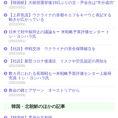
【韓国紙】大統領選挙後19日ぶりの文・尹会合は“半分成功”
(2022/3/31)
【上昇気流】ウクライナの首都キエフをキーウと表記する
動きが広がっている
(2022/3/31)
日米で対中核抑止の議論をー 米戦略予算評価センター ト
シ・ヨシハラ氏
(2022/3/31)
【社説】停戦交渉 ウクライナの安全保障確立を
(2022/3/31)
【社説】新型コロナ後遺症 リスクや労災認定の周知を
(2022/3/30)
数カ月にわたる長期戦もー米戦略予算評価センター上級研
究員 トシ・ヨシハラ氏
(2022/3/30)
教会の鐘とアザーン オーストリアから
(2022/3/29)
韓国・北朝鮮のほかの記事
【韓国紙】委員会共和国