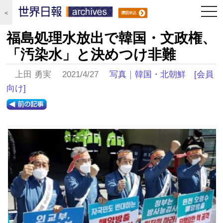
togg
＜
navi
福島処理水放出で韓国・文政権、
「汚染水」と決めつけ非難
上田 勇実 2021/4/27
写真
｜
韓国・北朝鮮
[会員
向け]