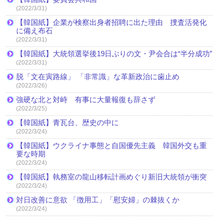
(2022/3/31)
【韓国紙】企業が検察出身者招聘に出た理由 捜査活発化
に備え布石
(2022/3/31)
【韓国紙】大統領選挙後19日ぶりの文・尹会合は“半分成功”
(2022/3/31)
脱「文在寅路線」 「非常識」な革新政治に歯止め
(2022/3/26)
強硬な北と対峙 有事に大量報復も辞さず
(2022/3/25)
【韓国紙】青瓦台、歴史の中に
(2022/3/24)
【韓国紙】ウクライナ事態と自国優先主義 韓国外交も重
要な時期
(2022/3/24)
【韓国紙】執務室の龍山移転計画めぐり新旧大統領が衝突
(2022/3/24)
対日改善に意欲 「徴用工」「慰安婦」の棘抜くか
(2022/3/24)