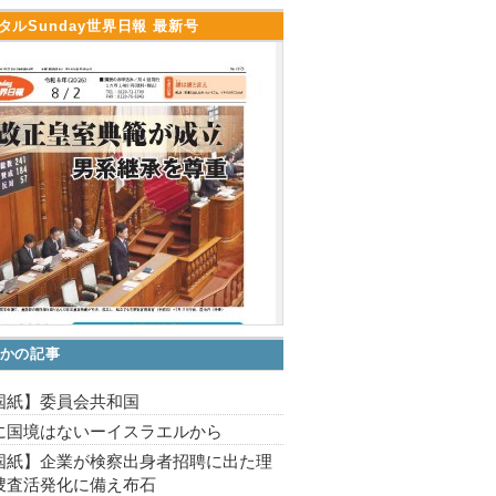
タルSunday世界日報 最新号
かの記事
国紙】委員会共和国
に国境はないーイスラエルから
国紙】企業が検察出身者招聘に出た理
捜査活発化に備え布石