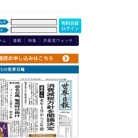
ラム
連載
特集
共産党ウォッチ
ょうの世界日報