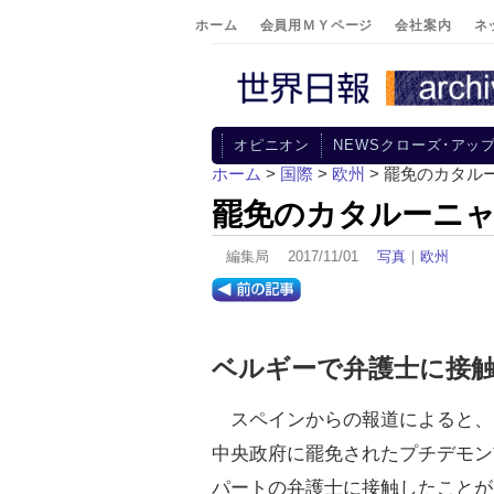
ホーム
会員用ＭＹページ
会社案内
ネ
オピニオン
NEWSクローズ･アッ
ホーム
>
国際
>
欧州
> 罷免のカタル
罷免のカタルーニャ
編集局 2017/11/01
写真
｜
欧州
ベルギーで弁護士に接
スペインからの報道によると、
中央政府に罷免されたプチデモン
パートの弁護士に接触したことが