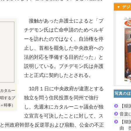
▼ デジ
接触があった弁護士によると「プ
チデモン氏は亡命申請のためベルギ
ーを訪れたのではなく、自治権を停
止し、首相を罷免した中央政府への
法的対応を準備する目的だった」と
説明している。プチデモン氏は弁護
士と正式に契約したとされる。
10月１日に中央政府が違憲とする
カタルー
写真のほ
独立を問う住民投票を同州で強行
唱するプ
＝時事）
【韓
し、先週末にカタルーニャ議会が独
音楽
立宣言を可決したことに対して、ス
【韓
と州政府幹部を反逆罪および扇動、公金の不正
由 