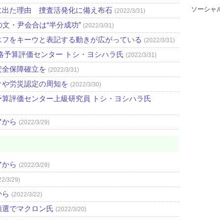
ソーシャ
に出た理由 捜査活発化に備え布石
(2022/3/31)
文・尹会合は“半分成功”
(2022/3/31)
エフをキーウと表記する動きが広がっている
(2022/3/31)
略予算評価センター トシ・ヨシハラ氏
(2022/3/31)
安全保障確立を
(2022/3/31)
クや労災認定の周知を
(2022/3/30)
算評価センター上級研究員 トシ・ヨシハラ氏
アから
(2022/3/29)
アから
(2022/3/29)
22/3/29)
から
(2022/3/22)
領選でマクロン氏
(2022/3/20)