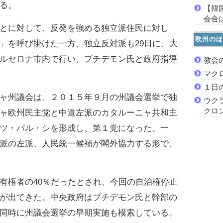
る。
【韓
会合は
とに対して、反発を強める独立派住民に対し
欧州のほ
」を呼び掛けた一方、独立反対派も29日に、大
ルセロナ市内で行い、プチデモン氏と政府指導
教会
マク
１日
ャ州議会は、２０１５年９月の州議会選挙で独
ウク
クロ
ャ欧州民主党と中道左派のカタルーニャ共和主
ツ・パル・シを形成し、第１党になった。一
派の左派、人民統一候補が閣外協力する形で、
権者の40％だったとされ、今回の自治権停止
が出てきた。中央政府はプチデモン氏と幹部の
同時に州議会選挙の早期実施も模索している。