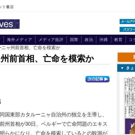
ット書店
プ
海外メディア
メディア批評
国際
政治
沖縄
教育
コ
ーニャ州前首相、亡命を模索か
州前首相、亡命を模索か
▼ き
触
同国東部カタルーニャ自治州の独立を主導し、
前州首相が30日、ベルギーで亡命問題のエキス
明らかになり、亡命を模索しているとの観測が