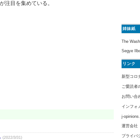
が注目を集めている。
姉妹紙
The Wash
Segye Ilb
リンク
新型コロ
ご愛読者
お問い合
インフォ
j-opinion
運営会社
プライバ
ら
(2022/3/31)