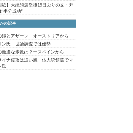
国紙】大統領選挙後19日ぶりの文・尹
“半分成功”
かの記事
の鐘とアザーン オーストリアから
ロン氏 世論調査では優勢
の最適な歩数は？ースペインから
ライナ侵攻は追い風 仏大統領選でマ
ン氏