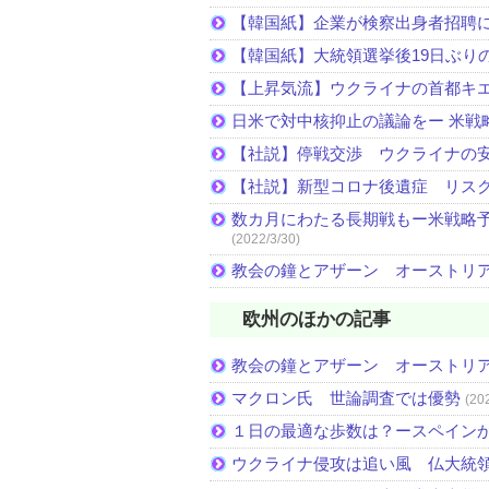
【韓国紙】企業が検察出身者招聘
【韓国紙】大統領選挙後19日ぶりの
【上昇気流】ウクライナの首都キ
日米で対中核抑止の議論をー 米戦
【社説】停戦交渉 ウクライナの
【社説】新型コロナ後遺症 リス
数カ月にわたる長期戦もー米戦略予
(2022/3/30)
教会の鐘とアザーン オーストリ
欧州のほかの記事
教会の鐘とアザーン オーストリ
マクロン氏 世論調査では優勢
(20
１日の最適な歩数は？ースペイン
ウクライナ侵攻は追い風 仏大統