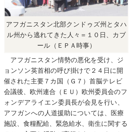
アフガニスタン北部クンドゥズ州とタハ
ル州から逃れてきた人々＝１０日、カブ
ール（ＥＰＡ時事）
アフガニスタン情勢の悪化を受け、ジ
ョンソン英首相の呼び掛けで２４日に開
催された主要７カ国（Ｇ７）首脳テレビ
会議後、欧州連合（ＥＵ）欧州委員会のフ
ォンデアライエン委員長が会見を行い、
アフガンへの人道援助については、医療
施設、食糧配給、緊急給水、衛生に関する