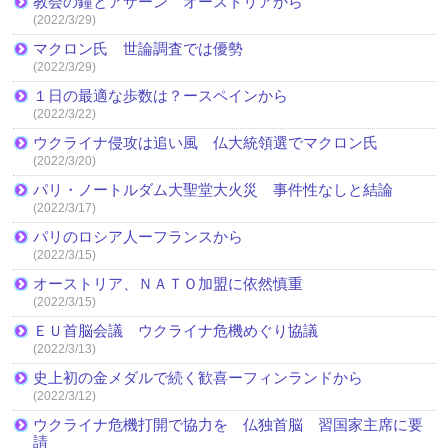
教会の鐘とアザーン オーストリアから
(2022/3/29)
マクロン氏 世論調査では優勢
(2022/3/29)
１日の最適な歩数は？ースペインから
(2022/3/22)
ウクライナ侵攻は追い風 仏大統領選でマクロン氏
(2022/3/20)
パリ・ノートルダム大聖堂大火災 事件性なしと結論
(2022/3/17)
パリのロシア人ーフランスから
(2022/3/15)
オーストリア、ＮＡＴＯ加盟に依然慎重
(2022/3/15)
ＥＵ首脳会議 ウクライナ危機めぐり協議
(2022/3/13)
史上初の金メダルで続く歓喜ーフィンランドから
(2022/3/12)
ウクライナ危機打開で協力を 仏独首脳 習国家主席に要
請