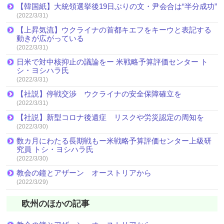
【韓国紙】大統領選挙後19日ぶりの文・尹会合は“半分成功”
(2022/3/31)
【上昇気流】ウクライナの首都キエフをキーウと表記する
動きが広がっている
(2022/3/31)
日米で対中核抑止の議論をー 米戦略予算評価センター ト
シ・ヨシハラ氏
(2022/3/31)
【社説】停戦交渉 ウクライナの安全保障確立を
(2022/3/31)
【社説】新型コロナ後遺症 リスクや労災認定の周知を
(2022/3/30)
数カ月にわたる長期戦もー米戦略予算評価センター上級研
究員 トシ・ヨシハラ氏
(2022/3/30)
教会の鐘とアザーン オーストリアから
(2022/3/29)
欧州のほかの記事