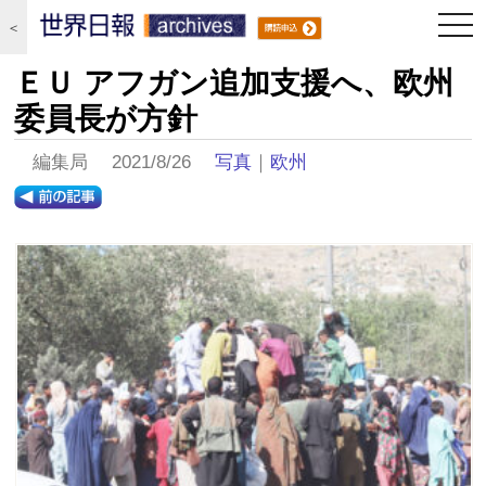
togg
＜
navi
ＥＵ アフガン追加支援へ、欧州
委員長が方針
編集局 2021/8/26
写真
｜
欧州