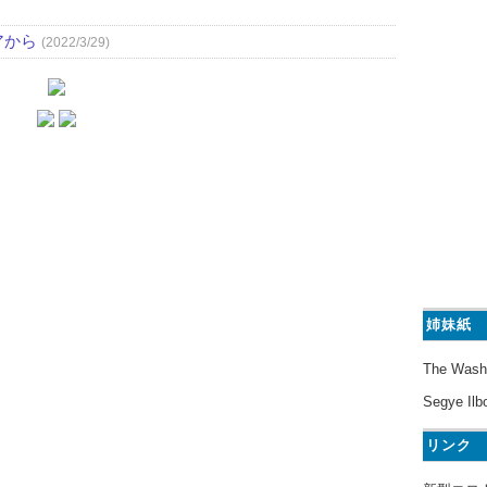
アから
(2022/3/29)
姉妹紙
The Wash
Segye Ilb
リンク