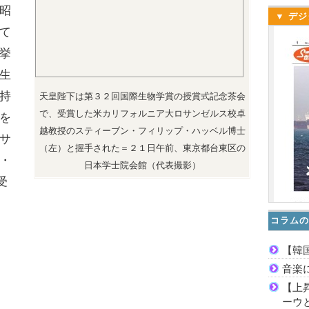
昭
▼ デジ
て
挙
生
持
天皇陛下は第３２回国際生物学賞の授賞式記念茶会
で、受賞した米カリフォルニア大ロサンゼルス校卓
を
越教授のスティーブン・フィリップ・ハッベル博士
サ
（左）と握手された＝２１日午前、東京都台東区の
・
日本学士院会館（代表撮影）
受
コラムの
【韓
音楽
【上
ーウ