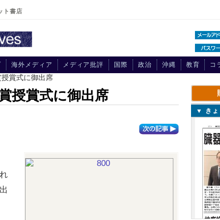
ット書店
プ
海外メディア
メディア批評
国際
政治
沖縄
教育
コ
賞授賞式に御出席
賞授賞式に御出席
▼ き
れ
出