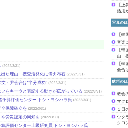
【上
活用
写真のほ
【韓
音楽
【韓
由 
【韓
ら
(2022/3/31)
会合は
に出た理由 捜査活発化に備え布石
(2022/3/31)
欧州のほ
文・尹会合は“半分成功”
(2022/3/31)
エフをキーウと表記する動きが広がっている
(2022/3/31)
教会
略予算評価センター トシ・ヨシハラ氏
(2022/3/31)
マク
安全保障確立を
(2022/3/31)
１日
クや労災認定の周知を
ウク
(2022/3/30)
クロ
算評価センター上級研究員 トシ・ヨシハラ氏