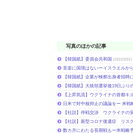
写真のほかの記事
【韓国紙】委員会共和国
(2022/3/31)
音楽に国境はないーイスラエルか
【韓国紙】企業が検察出身者招聘
【韓国紙】大統領選挙後19日ぶりの
【上昇気流】ウクライナの首都キ
日米で対中核抑止の議論をー 米戦
【社説】停戦交渉 ウクライナの
【社説】新型コロナ後遺症 リス
数カ月にわたる長期戦もー米戦略予