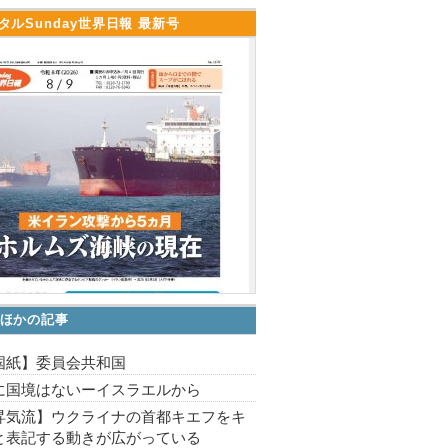
タルSunday世界日報 最新号
ほかの記事
国紙】委員会共和国
に国境はないーイスラエルから
昇気流】ウクライナの首都キエフをキ
と表記する動きが広がっている