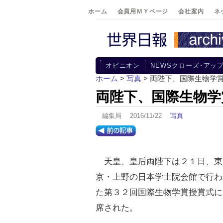
ホーム
会員用ＭＹページ
会社案内
ネ
オピニオン
NEWSクローズ･アッ
ホーム
>
写真
> 両陛下、国際生物学
両陛下、国際生物学
編集局 2016/11/22
写真
天皇、皇后両陛下は２１日、東
京・上野の日本学士院会館で行わ
た第３２回国際生物学賞授賞式に
席された。