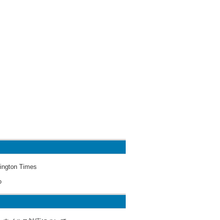
ington Times
o