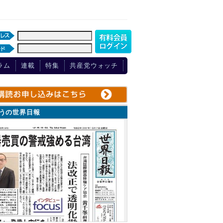
ラム
連載
特集
共産党ウォッチ
ょうの世界日報