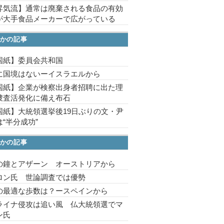
昇気流】通常は廃棄される食品の有効
が大手食品メーカーで広がっている
かの記事
国紙】委員会共和国
に国境はないーイスラエルから
国紙】企業が検察出身者招聘に出た理
捜査活発化に備え布石
国紙】大統領選挙後19日ぶりの文・尹
“半分成功”
かの記事
の鐘とアザーン オーストリアから
ロン氏 世論調査では優勢
の最適な歩数は？ースペインから
ライナ侵攻は追い風 仏大統領選でマ
ン氏