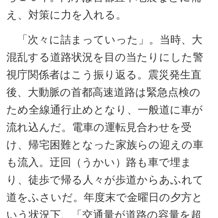
え、対策に力を入れる。
「次々に詰まっていった」。当時、大
混乱する道路状況を目の当たりにした警
視庁関係者はこう振り返る。震災発生直
後、大動脈の首都高速道路は緊急点検の
ため全線通行止めとなり、一般道に車が
流れ込んだ。電車の運転見合わせを受
け、帰宅困難となった家族らの迎えの車
も流入。迂回（うかい）路も車で埋ま
り、徒歩で帰る人々が歩道からあふれて
道をふさいだ。年度末で金曜日の夕方と
いう状況下、「交通量が道路の容量を超