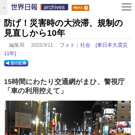
togg
＜
navi
防げ！災害時の大渋滞、規制の
見直しから10年
編集局 2022/3/11
フォト
｜
社会
[東日本大震災
11年]
15時間にわたり交通網がまひ、警視庁
「車の利用控えて」