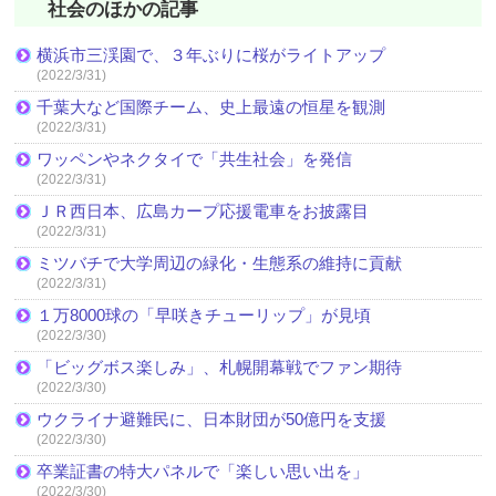
社会のほかの記事
横浜市三渓園で、３年ぶりに桜がライトアップ
(2022/3/31)
千葉大など国際チーム、史上最遠の恒星を観測
(2022/3/31)
ワッペンやネクタイで「共生社会」を発信
(2022/3/31)
ＪＲ西日本、広島カープ応援電車をお披露目
(2022/3/31)
ミツバチで大学周辺の緑化・生態系の維持に貢献
(2022/3/31)
１万8000球の「早咲きチューリップ」が見頃
(2022/3/30)
「ビッグボス楽しみ」、札幌開幕戦でファン期待
(2022/3/30)
ウクライナ避難民に、日本財団が50億円を支援
(2022/3/30)
卒業証書の特大パネルで「楽しい思い出を」
(2022/3/30)