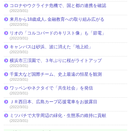
コロナやウクライナ危機で、国と都の連携を確認
(2022/3/31)
来月から18歳成人､金融教育への取り組み広がる
(2022/3/31)
リオの「コルコバードのキリスト像」も「節電」
(2022/3/31)
キャンバスは砂浜、波に消えた「地上絵」
(2022/3/31)
横浜市三渓園で、３年ぶりに桜がライトアップ
(2022/3/31)
千葉大など国際チーム、史上最遠の恒星を観測
(2022/3/31)
ワッペンやネクタイで「共生社会」を発信
(2022/3/31)
ＪＲ西日本、広島カープ応援電車をお披露目
(2022/3/31)
ミツバチで大学周辺の緑化・生態系の維持に貢献
(2022/3/31)