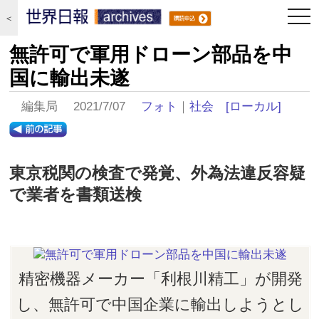
togg
＜
navi
無許可で軍用ドローン部品を中
国に輸出未遂
編集局 2021/7/07
フォト
｜
社会
[ローカル]
東京税関の検査で発覚、外為法違反容疑
で業者を書類送検
精密機器メーカー「利根川精工」が開発
し、無許可で中国企業に輸出しようとし