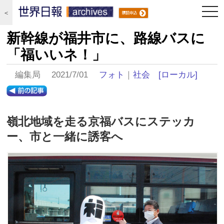
togg
＜
navi
新幹線が福井市に、路線バスに
「福いいネ！」
編集局 2021/7/01
フォト
｜
社会
[ローカル]
嶺北地域を走る京福バスにステッカ
ー、市と一緒に誘客へ