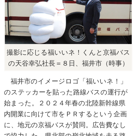
撮影に応じる福いいネ！くんと京福バス
の天谷幸弘社長＝８日、福井市（時事）
福井市のイメージロゴ「福いいネ！」
のステッカーを貼った路線バスの運行が
始まった。２０２４年春の北陸新幹線県
内開業に向けて市をＰＲするという企画
に、地元の京福バスが賛同。広告費なし
で協力した。県北部の嶺北地域を走る路