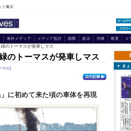
ット書店
プ
海外メディア
メディア批評
国際
政治
沖縄
教育
コ
、緑のトーマスが発車しマス
緑のトーマスが発車しマス
▼ き
ーカル]
島」に初めて来た頃の車体を再現