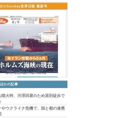
タルSunday世界日報 最新号
ほかの記事
山噴火時、渋滞回避のため原則徒歩で
を
ナやウクライナ危機で、国と都の連携
認