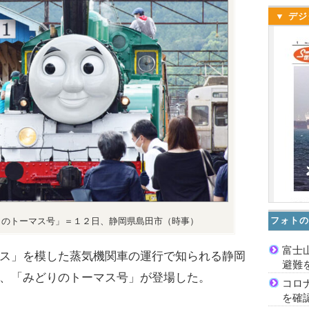
▼ デジ
フォトの
りのトーマス号」＝１２日、静岡県島田市（時事）
富士
ス」を模した蒸気機関車の運行で知られる静岡
避難
、「みどりのトーマス号」が登場した。
コロ
を確