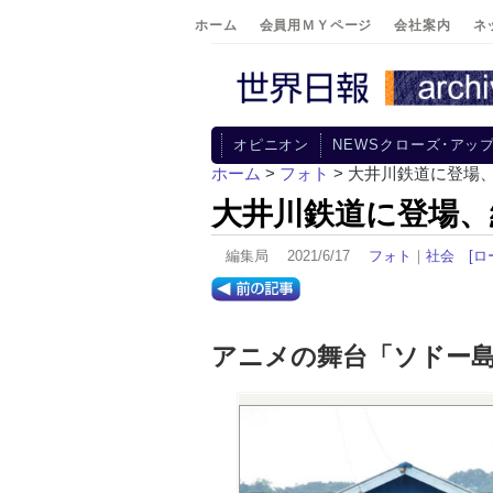
ホーム
会員用ＭＹページ
会社案内
ネ
オピニオン
NEWSクローズ･アッ
ホーム
>
フォト
> 大井川鉄道に登場
大井川鉄道に登場、
編集局 2021/6/17
フォト
｜
社会
[ロ
アニメの舞台「ソドー