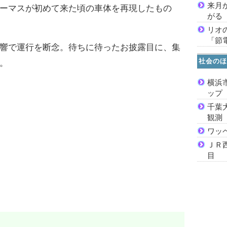
来月
ーマスが初めて来た頃の車体を再現したもの
がる
リオ
「節
響で運行を断念。待ちに待ったお披露目に、集
社会のほ
。
横浜
ッ
千葉
観測
ワッ
ＪＲ
目