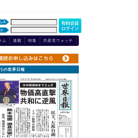
ラム
連載
特集
共産党ウォッチ
ょうの世界日報