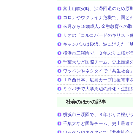
富士山噴火時、渋滞回避のため原
コロナやウクライナ危機で、国と
来月から18歳成人､金融教育への
リオの「コルコバードのキリスト
キャンバスは砂浜、波に消えた「
横浜市三渓園で、３年ぶりに桜が
千葉大など国際チーム、史上最遠
ワッペンやネクタイで「共生社会
ＪＲ西日本、広島カープ応援電車
ミツバチで大学周辺の緑化・生態
社会のほかの記事
横浜市三渓園で、３年ぶりに桜が
千葉大など国際チーム、史上最遠
ワッペンやネクタイで「共生社会