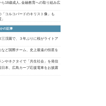
から18歳成人､金融教育への取り組み広
の「コルコバードのキリスト像」も
電」
かの記事
市三渓園で、３年ぶりに桜がライトア
プ
大など国際チーム、史上最遠の恒星を
ペンやネクタイで「共生社会」を発信
西日本、広島カープ応援電車をお披露