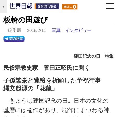
togg
＜
navi
板橋の田遊び
編集局 2018/2/11
写真
｜
インタビュー
建国記念の日 特集
民俗宗教史家 菅田正昭氏に聞く
子孫繁栄と豊穣を祈願した予祝行事
縄文起源の「花籠」
きょうは建国記念の日。日本の文化の
基層には稲作があり、稲作にまつわる神