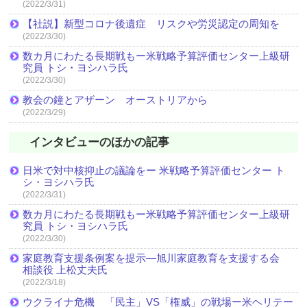
(2022/3/31)
【社説】新型コロナ後遺症 リスクや労災認定の周知を
(2022/3/30)
数カ月にわたる長期戦もー米戦略予算評価センター上級研
究員 トシ・ヨシハラ氏
(2022/3/30)
教会の鐘とアザーン オーストリアから
(2022/3/29)
インタビューのほかの記事
日米で対中核抑止の議論をー 米戦略予算評価センター ト
シ・ヨシハラ氏
(2022/3/31)
数カ月にわたる長期戦もー米戦略予算評価センター上級研
究員 トシ・ヨシハラ氏
(2022/3/30)
家庭教育支援条例案を提示―旭川家庭教育を支援する会
相談役 上松丈夫氏
(2022/3/18)
ウクライナ危機 「民主」VS「権威」の戦場ー米ヘリテー