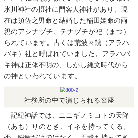
氷川神社の摂社に門客人神社があり、現
在は須佐之男命と結婚した稲田姫命の両
親のアシナヅチ、テナヅチが祀（まつ）
られています。古くは荒波々幾（アラハ
バキ）社と呼ばれていました。アラハバ
キ神は正体不明の、しかし縄文時代から
の神といわれています。
社務所の中で演じられる宮座
記紀神話では、ニニギノミコトの天降
（あも）りのとき、イネを持ってくる。
否、稲種だけではなく、五穀も持ってき