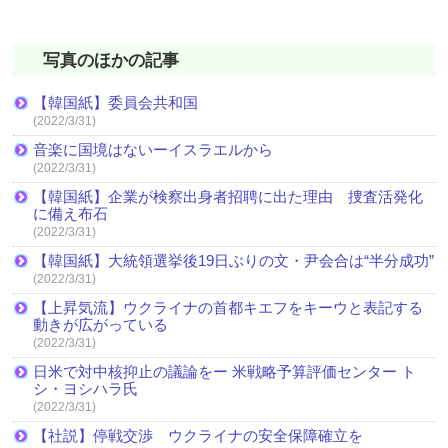
写真のほかの記事
【韓国紙】委員会共和国
(2022/3/31)
音楽に国境はないーイスラエルから
(2022/3/31)
【韓国紙】企業が検察出身者招聘に出た理由 捜査活発化
に備え布石
(2022/3/31)
【韓国紙】大統領選挙後19日ぶりの文・尹会合は“半分成功”
(2022/3/31)
【上昇気流】ウクライナの首都キエフをキーウと表記する
動きが広がっている
(2022/3/31)
日米で対中核抑止の議論をー 米戦略予算評価センター ト
シ・ヨシハラ氏
(2022/3/31)
【社説】停戦交渉 ウクライナの安全保障確立を