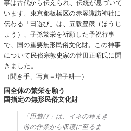
事は古代から伝えられ、伝統が息づいて
います。東京都板橋区の赤塚諏訪神社に
伝わる「田遊び」は、五穀豊穣（ほうじ
ょう）、子孫繁栄を祈願した予祝行事
で、国の重要無形民俗文化財。この神事
について民俗宗教史家の菅田正昭氏に聞
きました。
（聞き手、写真＝増子耕一）
国全体の繁栄を願う
国指定の無形民俗文化財
「田遊び」は、イネの種まき
前の作業から収穫に至るま