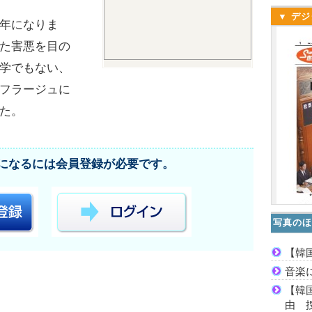
▼ デジ
年になりま
た害悪を目の
学でもない、
フラージュに
た。
になるには会員登録が必要です。
写真のほ
【韓
音楽
【韓
由 