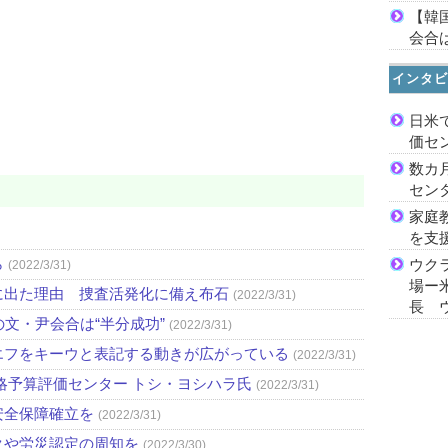
【韓
会合は
インタビ
日米
価セ
数カ
セン
家庭
を支
ら
ウク
(2022/3/31)
場ー
に出た理由 捜査活発化に備え布石
(2022/3/31)
長 
文・尹会合は“半分成功”
(2022/3/31)
エフをキーウと表記する動きが広がっている
(2022/3/31)
略予算評価センター トシ・ヨシハラ氏
(2022/3/31)
安全保障確立を
(2022/3/31)
クや労災認定の周知を
(2022/3/30)