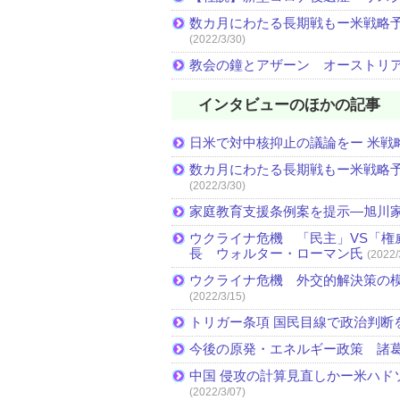
数カ月にわたる長期戦もー米戦略予
(2022/3/30)
教会の鐘とアザーン オーストリ
インタビューのほかの記事
日米で対中核抑止の議論をー 米戦
数カ月にわたる長期戦もー米戦略予
(2022/3/30)
家庭教育支援条例案を提示―旭川家
ウクライナ危機 「民主」VS「権
長 ウォルター・ローマン氏
(2022/
ウクライナ危機 外交的解決策の
(2022/3/15)
トリガー条項 国民目線で政治判断
今後の原発・エネルギー政策 諸
中国 侵攻の計算見直しかー米ハド
(2022/3/07)