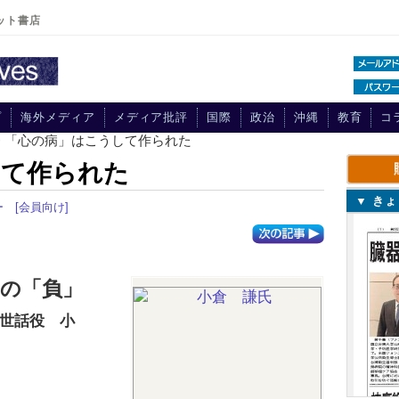
ット書店
プ
海外メディア
メディア批評
国際
政治
沖縄
教育
コ
> 「心の病」はこうして作られた
して作られた
▼ き
ー
[会員向け]
の「負」
世話役 小