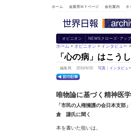
ホーム
会員用ＭＹページ
会社案内
ネ
オピニオン
NEWSクローズ･アッ
ホーム
>
オピニオン
>
インタビュー
「心の病」はこう
編集局 2016/6/20
写真
｜
インタビュ
唯物論に基づく精神医学
「市民の人権擁護の会日本支部」
倉 謙氏に聞く
本を書いた狙いは。