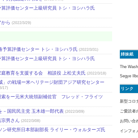
算評価センター上級研究員 トシ・ヨシハラ氏
アから
(2022/3/29)
略予算評価センター トシ・ヨシハラ氏
(2022/3/31)
姉妹紙
算評価センター上級研究員 トシ・ヨシハラ氏
The Wash
庭教育を支援する会 相談役 上松丈夫氏
(2022/3/18)
Segye Ilb
威」の戦場ー米ヘリテージ財団アジア研究センター
3/17)
リンク
模索をー元米大統領副補佐官 フレッド・フライツ
新型コロ
を－国民民主党 玉木雄一郎代表
ご愛読者
(2022/3/09)
葛宗男さん
お問い合
(2022/3/08)
ソン研究所日本部副部長 ライリー・ウォルターズ氏
インフォ