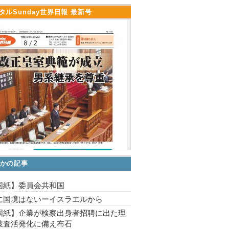
タルSunday世界日報 最新号
かの記事
国紙】委員会共和国
に国境はないーイスラエルから
国紙】企業が検察出身者招聘に出た理
捜査活発化に備え布石