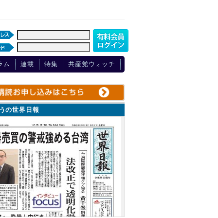
ラム
連載
特集
共産党ウォッチ
ょうの世界日報