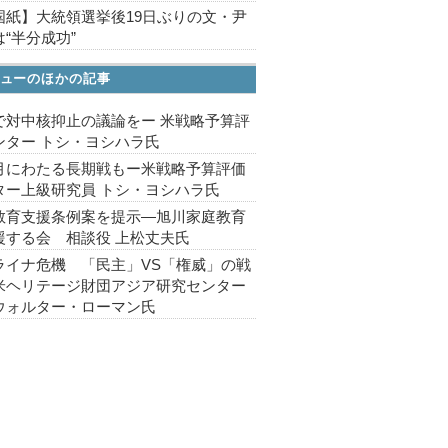
国紙】大統領選挙後19日ぶりの文・尹
“半分成功”
ューのほかの記事
で対中核抑止の議論をー 米戦略予算評
ンター トシ・ヨシハラ氏
月にわたる長期戦もー米戦略予算評価
ター上級研究員 トシ・ヨシハラ氏
教育支援条例案を提示―旭川家庭教育
援する会 相談役 上松丈夫氏
ライナ危機 「民主」VS「権威」の戦
米ヘリテージ財団アジア研究センター
ウォルター・ローマン氏