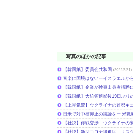
写真のほかの記事
【韓国紙】委員会共和国
(2022/3/31)
音楽に国境はないーイスラエルか
【韓国紙】企業が検察出身者招聘
【韓国紙】大統領選挙後19日ぶりの
【上昇気流】ウクライナの首都キ
日米で対中核抑止の議論をー 米戦
【社説】停戦交渉 ウクライナの
【社説】新型コロナ後遺症 リス